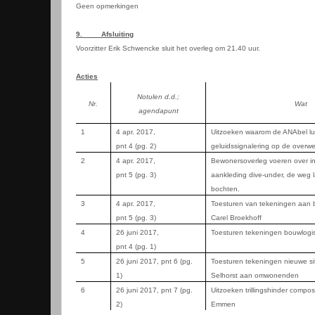
Geen opmerkingen
9.
Afsluiting
Voorzitter Erik Schwencke sluit het overleg om 21.40 uur.
Acties
Notulen d.d.;
Nr.
Wat
agendapunt
1
4 apr. 2017,
Uitzoeken waarom de ANAbel lui
pnt 4 (pg. 2)
geluidssignalering op de overw
2
4 apr. 2017,
Bewonersoverleg voeren over inr
pnt 5 (pg. 3)
aankleding dive-under, de weg l
bochten.
3
4 apr. 2017,
Toesturen van tekeningen aan 
pnt 5 (pg. 3)
Carel Broekhoff
4
26 juni 2017,
Toesturen tekeningen bouwlog
pnt 4 (pg. 1)
5
26 juni 2017, pnt 6 (pg.
Toesturen tekeningen nieuwe si
1)
Selhorst aan omwonenden
6
26 juni 2017, pnt 7 (pg.
Uitzoeken trillingshinder compostt
2)
Emmen