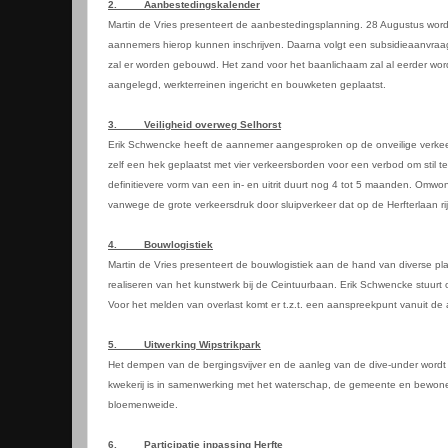
2.
Aanbestedingskalender
Martin de Vries presenteert de aanbestedingsplanning. 28 Augustus wordt
aannemers hierop kunnen inschrijven. Daarna volgt een subsidieaanvraag 
zal er worden gebouwd. Het zand voor het baanlichaam zal al eerder 
aangelegd, werkterreinen ingericht en bouwketen geplaatst.
3.
Veiligheid overweg Selhorst
Erik Schwencke heeft de aannemer aangesproken op de onveilige verkeerss
zelf een hek geplaatst met vier verkeersborden voor een verbod om stil te
definitievere vorm van een in- en uitrit duurt nog 4 tot 5 maanden. Omw
vanwege de grote verkeersdruk door sluipverkeer dat op de Herfterlaan ri
4.
Bouwlogistiek
Martin de Vries presenteert de bouwlogistiek aan de hand van diverse pla
realiseren van het kunstwerk bij de Ceintuurbaan. Erik Schwencke stu
Voor het melden van overlast komt er t.z.t. een aanspreekpunt vanuit de 
5.
Uitwerking Wipstrikpark
Het dempen van de bergingsvijver en de aanleg van de dive-under wordt
kwekerij is in samenwerking met het waterschap, de gemeente en bewone
bloemenweide.
6.
Participatie inpassing Herfte