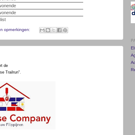
onende
P
onende
list
E
A
n opmerkingen:
Ad
Re
rt de
rse
Trailrun".