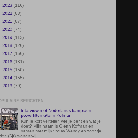
►
2020
(74)
►
2019
(113)
►
2018
(126)
►
2017
(166)
►
2016
(131)
►
2015
(150)
►
2014
(155)
►
2013
(79)
OPULAIRE BERICHTEN
Interview met Nederlands kampioen
powerliften Glenn Kofman
Kun je kort vertellen wie je bent en wat je
doet? Mijn naam is Glenn Kofman en
samen met mijn vrouw Wendy en zoontje
den (6jr) wonen wij...
Koningsdag 2026