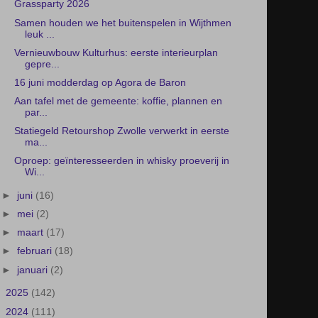
16 juni modderdag op Agora de Baron
Aan tafel met de gemeente: koffie, plannen en
par...
Statiegeld Retourshop Zwolle verwerkt in eerste
ma...
Oproep: geïnteresseerden in whisky proeverij in
Wi...
►
juni
(16)
►
mei
(2)
►
maart
(17)
►
februari
(18)
►
januari
(2)
►
2025
(142)
►
2024
(111)
►
2023
(116)
►
2022
(83)
►
2021
(87)