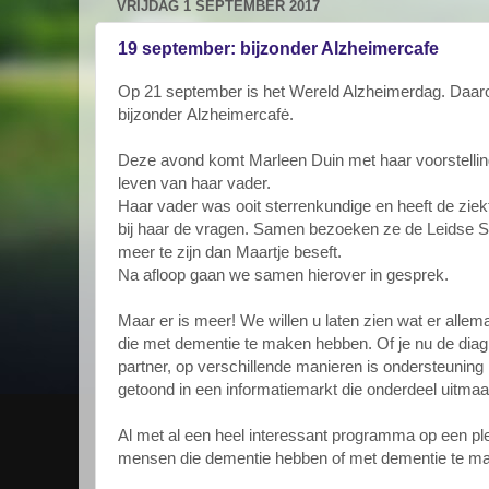
VRIJDAG 1 SEPTEMBER 2017
19 september: bijzonder Alzheimercafe
Op 21 september is het Wereld Alzheimerdag. Daaro
bijzonder
Alzheimercafė
.
Deze avond komt Marleen Duin met haar voors
telli
leven van haar
vader.
Haar vader was ooit st
errenkundige
en heeft de ziek
bij haar de vragen. Samen bezoeken ze de Leidse Ster
meer
te zijn dan Maartje beseft
.
Na afloop gaan we samen hierover in gesprek.
Maar er is meer! We willen
u laten zien wat er alle
die met dementie te maken hebben. Of je nu de diagn
partner, o
p verschillende manieren
is ondersteuning
getoond in een informatiemarkt die onderdeel uitm
Al met al een heel interessant
programma op een plek
mensen die
dementie hebben of
met dementie te m