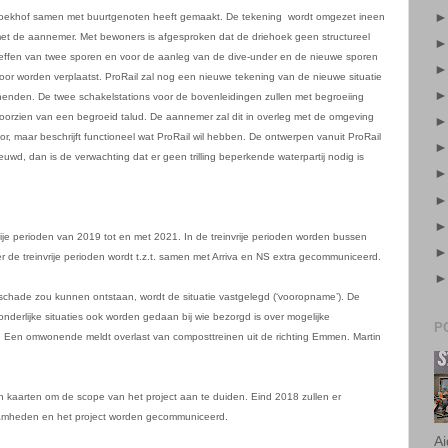
l Broekhof samen met buurtgenoten heeft gemaakt. De tekening
wordt omgezet ineen
 met de aannemer. Met bewoners is afgesproken dat de driehoek geen structureel
 opheffen van twee sporen en voor de aanleg van de dive-under en de nieuwe sporen
poor worden verplaatst. ProRail zal nog een nieuwe tekening van de nieuwe situatie
enden. De twee schakelstations voor de bovenleidingen zullen met begroeiing
orzien van een begroeid talud. De aannemer zal dit in overleg met de omgeving
r, maar beschrijft functioneel wat ProRail wil hebben. De ontwerpen vanuit ProRail
uwd, dan is de verwachting dat er geen trilling beperkende waterpartij nodig is
P
rije perioden van 2019 tot en met 2021. In de treinvrije perioden worden bussen
r de treinvrije perioden wordt t.z.t. samen met Arriva en NS extra gecommuniceerd.
sschade zou kunnen ontstaan, wordt de situatie vastgelegd (‘vooropname’). De
nderlijke situaties ook worden gedaan bij wie bezorgd is over mogelijke
030. Een omwonende meldt overlast van composttreinen uit de richting Emmen. Martin
Ai
n kaarten om de scope van het project aan te duiden. Eind 2018 zullen er
aamheden en het project worden gecommuniceerd.