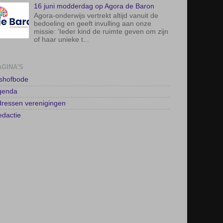
AGINA'S
lshofbode
genda
ressen verenigingen
dactie