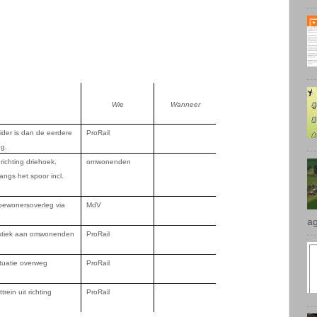
Wie
Wanneer
der is dan de eerdere
ProRail
eg.
ag
ichting driehoek,
omwonenden
angs het spoor incl.
bewonersoverleg via
MdV
istiek aan omwonenden
ProRail
tuatie overweg
ProRail
rein uit richting
ProRail
be