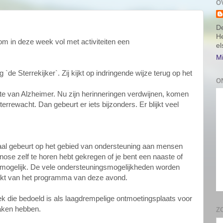
O
De
He
m in deze week vol met activiteiten een
e
Mi
ng `de Sterrekijker`. Zij
kijkt op indringende w
ijze terug op het
O
te van Alzheimer. Nu zijn herinneringen verdwijnen, komen
rewacht. Dan gebeurt er iets bijzonders. Er blijkt veel
maal gebeurt op het gebied van ondersteuning aan mensen
ose zelf te horen hebt gekr
egen of je bent een naaste of
Z
 mogelijk. De vele
ondersteuningsmogelijkheden worden
aakt van het programma van deze avond.
 die bedoeld is als laagdrempelige ontmoetingsplaats voor
P
aken hebben.
E