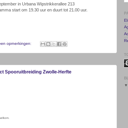
A
eptember in
Urbana
Wipstrikkerallee
213
Ad
gramma start om
19.30 uur en duurt tot 21.00 uur.
Re
T
en opmerkingen:
B
ct Spooruitbreiding Zwolle-Herfte
welkom.