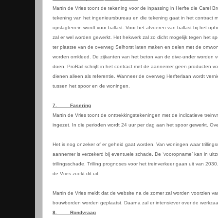
Martin de Vries toont de tekening voor de inpassing in Herfte die Care
tekening van het ingenieursbureau en die tekening gaat in het contract
opslagterrein wordt voor ballast. Voor het afvoeren van ballast bij het
zal er wel worden gewerkt. Het hekwerk zal zo dicht mogelijk tegen het s
ter plaatse van de overweg Selhorst laten maken en delen met de omwon
worden omkleed. De zijkanten van het beton van de dive-under worden vo
doen. ProRail schrijft in het contract met de aannemer geen producten voo
dienen alleen als referentie. Wanneer de overweg Herfterlaan wordt vernie
tussen het spoor en de woningen.
7.
Fasering
Martin de Vries toont de onttrekkingstekeningen met de indicatieve treinv
ingezet. In die perioden wordt 24 uur per dag aan het spoor gewerkt. Ove
Het is nog onzeker of er geheid gaat worden. Van woningen waar trilling
aannemer is verzekerd bij eventuele schade. De ‘vooropname’ kan in uitzo
trillingsschade. Trilling prognoses voor het treinverkeer gaan uit van 2
de Vries zoekt dit uit.
Martin de Vries meldt dat de website na de zomer zal worden voorzien va
bouwborden worden geplaatst. Daarna zal er intensiever over de werkz
8.
Rondvraag