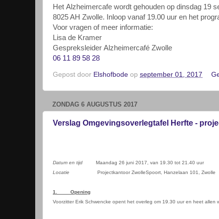
Het
Alzheimercafe
wordt gehouden op dinsdag 19 s
8025 AH Zwolle. Inloop vanaf
19.00 uur en het pro
Voor
vragen of
meer informatie:
Lisa de Kramer
G
espreksleider
Alzheimercaf
é Zwolle
06 11 89 58 28
Gepost door
Elshofbode
op
september 01, 2017
Ge
ZONDAG 6 AUGUSTUS 2017
Verslag Omgevingsoverlegtafel Herfte - proje
Datum en tijd
Maandag 26 juni 2017, van 19.30 tot 21.40 uur
Locatie
Projectkantoor ZwolleSpoort, Hanzelaan 101, Zwolle
1.
Opening
Voorzitter Erik Schwencke opent het overleg om 19.30 uur en heet allen 