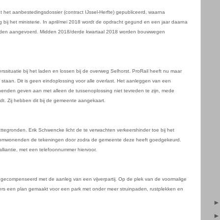
 het aanbestedingsdossier (contract IJssel-Herfte) gepubliceerd, waarna
bij het ministerie. In april/mei 2018 wordt de opdracht gegund en een jaar daarna
worden aangevoerd. Midden 2018/derde kwartaal 2018 worden bouwwegen
ituatie bij het laden en lossen bij de overweg Selhorst. ProRail heeft nu maar
 staan. Dit is geen eindoplossing voor alle overlast. Het aanleggen van een
onenden geven aan met alleen de tussenoplossing niet tevreden te zijn, mede
jdt. Zij hebben dit bij de gemeente aangekaart.
ttegronden. Erik Schwencke licht de te verwachten verkeershinder toe bij het
urt omwonenden de tekeningen door zodra de gemeente deze heeft goedgekeurd.
alliantie, met een telefoonnummer hiervoor.
 gecompenseerd met de aanleg van een vijverpartij. Op de plek van de voormalige
rs een plan gemaakt voor een park met onder meer struinpaden, rustplekken en