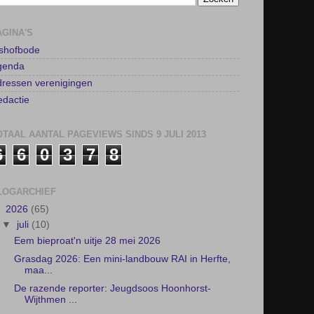
genda
ressen verenigingen
dactie
OTAAL AANTAL PAGEVIEWS SINDS 9 JULI 2013
6
6
0
3
7
8
LOGARCHIEF
▼
2026
(65)
▼
juli
(10)
Eem bieproat'n uitje 28 mei 2026
Grasdag 2026: Een mini-landbouw RAI in Herfte,
maa...
De razende reporter: Jeugdsoos Hoonhorst-
Wijthmen ...
Grassparty 2026
Samen houden we het buitenspelen in Wijthmen
leuk ...
Vernieuwbouw Kulturhus: eerste interieurplan
gepre...