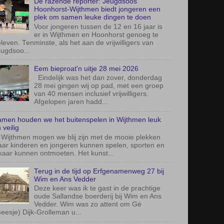
ugdsoo...
Eem bieproat'n uitje 28 mei 2026
Eindelijk was het dan zover, donderdag
28 mei gingen wij op pad, met een groep
van 40 mensen inclusief vrijwilligers.
Afgelopen jaren hadd...
men houden we het buitenspelen in Wijthmen leuk
 veilig
 Wijthmen mogen we blij zijn met de mooie plekken
ar kinderen en jongeren kunnen spelen, sporten en
kaar kunnen ontmoeten. Het kunst...
Terug in de tijd op Erfgenamenweg 27 bij
Wim en Ans Vedder
Deze keer was ik te gast in de prachtige
oude Sallandse boerderij bij Wim en Ans
Vedder. Wim was zo attent om Gé
eesje) Dijk-Grolleman u...
16 juni modderdag op Agora de Baron
Agora-onderwijs vertrekt altijd vanuit de
bedoeling en geeft invulling aan onze
missie: ‘Ieder kind de ruimte geven om zijn
of haar unieke t...