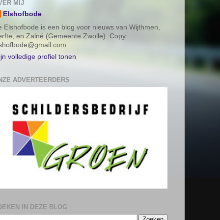
VER MIJ
Elshofbode
 Elshofbode is een blog voor nieuws van Wijthmen,
rfte, en Zalné (Gemeente Zwolle). Copy:
lshofbode@gmail.com
jn volledige profiel tonen
NZE ADVERTEERDERS
OEKEN IN DEZE BLOG
AGINA'S
lshofbode