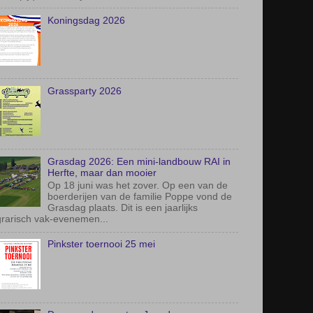
Grassparty 2026
Grasdag 2026: Een mini-landbouw RAI in
Herfte, maar dan mooier
Op 18 juni was het zover. Op een van de
boerderijen van de familie Poppe vond de
Grasdag plaats. Dit is een jaarlijks
rarisch vak-evenemen...
Pinkster toernooi 25 mei
De razende reporter: Jeugdsoos
Hoonhorst-Wijthmen biedt jongeren een
plek om samen leuke dingen te doen
Voor jongeren tussen de 12 en 16 jaar is
er in Wijthmen en Hoonhorst genoeg te
leven. Tenminste, als het aan de vrijwilligers van