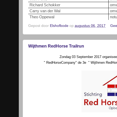
Richard Schokker
omw
Carry van der Wal
omw
Theo Oppewal
notu
Gepost door
Elshofbode
op
augustus 06, 2017
Gee
Wijthmen RedHorse Trailrun
Zondag 03 September 2017 organisee
" RedHorseCompany" de 3e
" Wijthmen RedHo