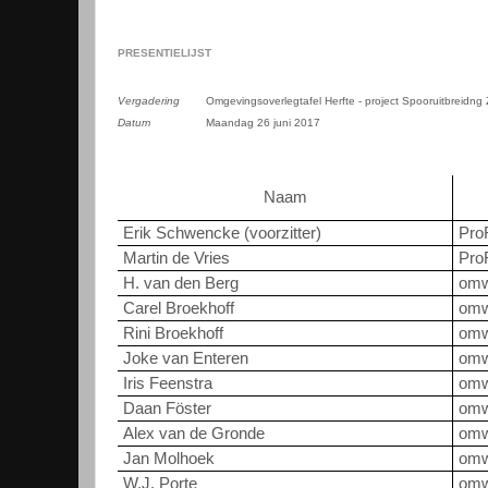
PRESENTIELIJST
Vergadering
Omgevingsoverlegtafel Herfte - project Spooruitbreidng 
Datum
Maandag 26 juni 2017
Naam
Erik Schwencke (voorzitter)
Pro
Martin de Vries
ProR
H. van den Berg
omw
Carel Broekhoff
omw
Rini Broekhoff
omw
Joke van Enteren
omw
Iris Feenstra
omw
Daan Föster
omw
Alex van de Gronde
omw
Jan Molhoek
omw
W.J. Porte
omw