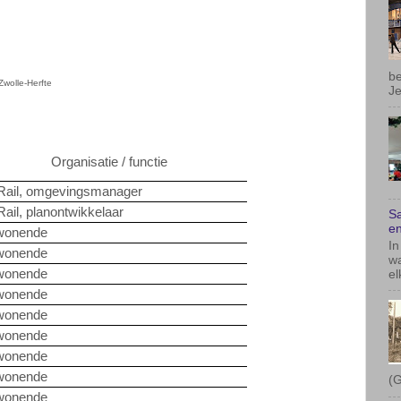
Je
Zwolle-Herfte
Sa
en
In
Organisatie / functie
wa
el
Rail, omgevingsmanager
ail, planontwikkelaar
onende
onende
onende
onende
(G
onende
onende
onende
onende
onende