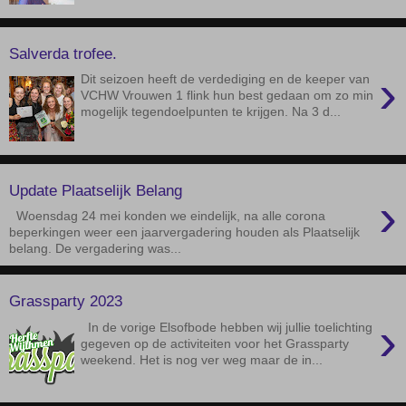
Salverda trofee.
›
Dit seizoen heeft de verdediging en de keeper van
VCHW Vrouwen 1 flink hun best gedaan om zo min
mogelijk tegendoelpunten te krijgen. Na 3 d...
Update Plaatselijk Belang
›
Woensdag 24 mei konden we eindelijk, na alle corona
beperkingen weer een jaarvergadering houden als Plaatselijk
belang. De vergadering was...
Grassparty 2023
›
In de vorige Elsofbode hebben wij jullie toelichting
gegeven op de activiteiten voor het Grassparty
weekend. Het is nog ver weg maar de in...