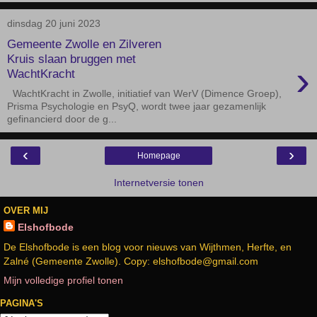
dinsdag 20 juni 2023
Gemeente Zwolle en Zilveren
Kruis slaan bruggen met
›
WachtKracht
WachtKracht in Zwolle, initiatief van WerV (Dimence Groep),
Prisma Psychologie en PsyQ, wordt twee jaar gezamenlijk
gefinancierd door de g...
‹
›
Homepage
Internetversie tonen
OVER MIJ
Elshofbode
De Elshofbode is een blog voor nieuws van Wijthmen, Herfte, en
Zalné (Gemeente Zwolle). Copy: elshofbode@gmail.com
Mijn volledige profiel tonen
PAGINA'S