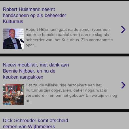
Robert Hülsmann neemt
handschoen op als beheerder
Kulturhus
›
Robert Hülsmann gaat na de zomer (voor een
nader te bepalen aantal uren) aan de slag als
beheerder van het Kulturhus. Zijn voornaamste
opdr...
Nieuw meubilair, met dank aan
Bennie Nijboer, en nu de
keuken aanpakken
›
Het zal de willekeurige bezoekers aan het
Kulturhus zijn opgevallen, dat er nogal wat is
veranderd in en om het gebouw. En we zijn er nog
ni...
Dick Schreuder komt afscheid
nemen van Wijthmeners