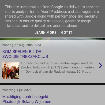
This site uses cookies from Google to deliver its services
De Elshofbode
and to analyze traffic. Your IP address and user-agent are
shared with Google along with performance and security
metrics to ensure quality of service, generate usage
Nieuws uit Wijthmen, Herfte en Zalné.
statistics, and to detect and address abuse.
LEARN MORE
GOT IT
▼
zondag 27 augustus 2023
KOM SPELEN BIJ DE
ZWOLSE TREKZAKCLUB
›
Op zaterdagmiddag 2 september organiseert de
Zwolse Trekzakclub (ZTC) twee inloopmomenten
in `Domusicia’ aan de Radewijnstraat 10. Heb...
zaterdag 1 juli 2023
Machtiging contributiegeld
Plaatselijk Belang Wijthmen