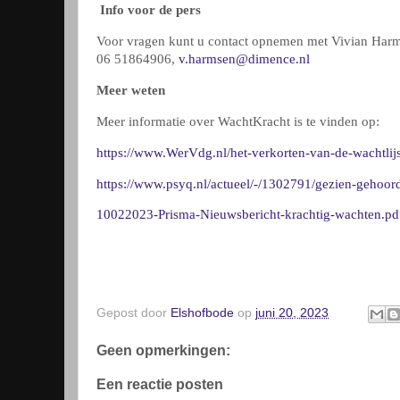
Info voor de pers
Voor vragen kunt u contact opnemen met Vivian Ha
06 51864906,
v.harmsen@dimence.nl
Meer weten
Meer informatie over WachtKracht is te vinden op:
https://www.WerVdg.nl/het-verkorten-van-de-wachtlijst
https://www.psyq.nl/actueel/-/1302791/gezien-gehoor
10022023-Prisma-Nieuwsbericht-krachtig-wachten.pdf
Gepost door
Elshofbode
op
juni 20, 2023
Geen opmerkingen:
Een reactie posten