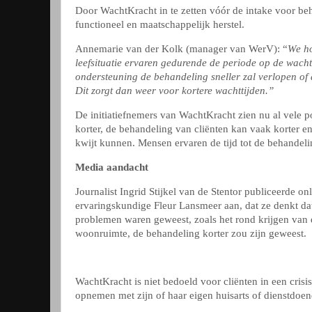
Door WachtKracht in te zetten vóór de intake voor beh
functioneel en maatschappelijk herstel.
Annemarie van der Kolk (manager van WerV): “
We ho
leefsituatie ervaren gedurende de periode op de wachtl
ondersteuning de behandeling sneller zal verlopen of
Dit zorgt dan weer voor kortere wachttijden.”
De initiatiefnemers van WachtKracht zien nu al vele 
korter, de behandeling van cliënten kan vaak korter e
kwijt kunnen. Mensen ervaren de tijd tot de behandelin
Media aandacht
Journalist Ingrid Stijkel van de Stentor publiceerde o
ervaringskundige Fleur Lansmeer aan, dat ze denkt dat
problemen waren geweest, zoals het rond krijgen van d
woonruimte, de behandeling korter zou zijn geweest.
WachtKracht is niet bedoeld voor cliënten in een crisi
opnemen met zijn of haar eigen huisarts of dienstdoen