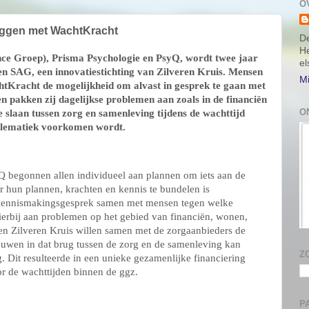
O
ruggen met WachtKracht
De
He
nce Groep), Prisma Psychologie en PsyQ, wordt twee jaar
e
en SAG, een innovatiestichting van Zilveren Kruis. Mensen
Mi
htKracht de mogelijkheid om alvast in gesprek te gaan met
n pakken zij dagelijkse problemen aan zoals in de financiën
O
 slaan tussen zorg en samenleving tijdens de wachttijd
oblematiek voorkomen wordt.
Q begonnen allen individueel aan plannen om iets aan de
r hun plannen, krachten en kennis te bundelen is
n kennismakingsgesprek samen met mensen tegen welke
erbij aan problemen op het gebied van financiën, wonen,
en Zilveren Kruis willen samen met de zorgaanbieders de
rouwen in dat brug tussen de zorg en de samenleving kan
Z
 Dit resulteerde in een unieke gezamenlijke financiering
r de wachttijden binnen de ggz.
P