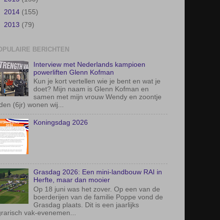
►
2014
(155)
►
2013
(79)
OPULAIRE BERICHTEN
Interview met Nederlands kampioen
powerliften Glenn Kofman
Kun je kort vertellen wie je bent en wat je
doet? Mijn naam is Glenn Kofman en
samen met mijn vrouw Wendy en zoontje
den (6jr) wonen wij...
Koningsdag 2026
Grasdag 2026: Een mini-landbouw RAI in
Herfte, maar dan mooier
Op 18 juni was het zover. Op een van de
boerderijen van de familie Poppe vond de
Grasdag plaats. Dit is een jaarlijks
rarisch vak-evenemen...