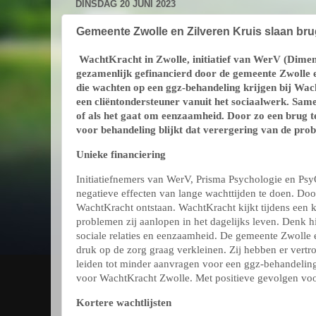
DINSDAG 20 JUNI 2023
Gemeente Zwolle en Zilveren Kruis slaan b
WachtKracht in Zwolle, initiatief van WerV (Dime
gezamenlijk gefinancierd door de gemeente Zwolle 
die wachten op een ggz-behandeling krijgen bij Wac
een cliëntondersteuner vanuit het sociaalwerk. Same
of als het gaat om eenzaamheid. Door zo een brug te
voor behandeling blijkt dat verergering van de pr
Unieke financiering
Initiatiefnemers van WerV, Prisma Psychologie en Psy
negatieve effecten van lange wachttijden te doen. Doo
WachtKracht ontstaan. WachtKracht kijkt tijdens ee
problemen zij aanlopen in het dagelijks leven.
Denk hi
sociale relaties en eenzaamheid. De gemeente Zwolle 
druk op de zorg graag verkleinen. Zij hebben er vert
leiden tot minder aanvragen voor een ggz-behandeling.
voor WachtKracht Zwolle. Met positieve gevolgen voo
Kortere wachtlijsten