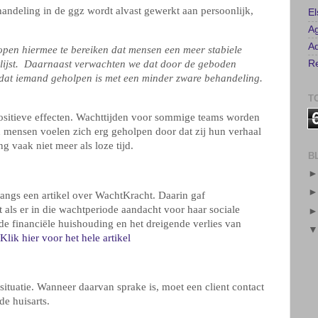
andeling in de ggz wordt alvast gewerkt aan persoonlijk,
E
A
Ad
pen hiermee te bereiken dat mensen een meer stabiele
Re
ijst.
Daarnaast verwachten we dat door de geboden
 dat iemand geholpen is met een minder zware behandeling.
T
positieve effecten. Wachttijden voor sommige teams worden
n mensen voelen zich erg geholpen door dat zij hun verhaal
g vaak niet meer als loze tijd.
B
nlangs een artikel over WachtKracht. Daarin gaf
 als er in die wachtperiode aandacht voor haar sociale
e financiële huishouding en het dreigende verlies van
Klik hier voor het hele artikel
ssituatie. Wanneer daarvan sprake is, moet een client contact
de huisarts.