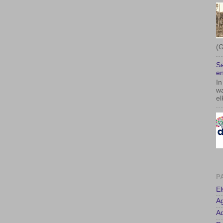
(G
Sa
en
In
wa
el
P
E
A
Ad