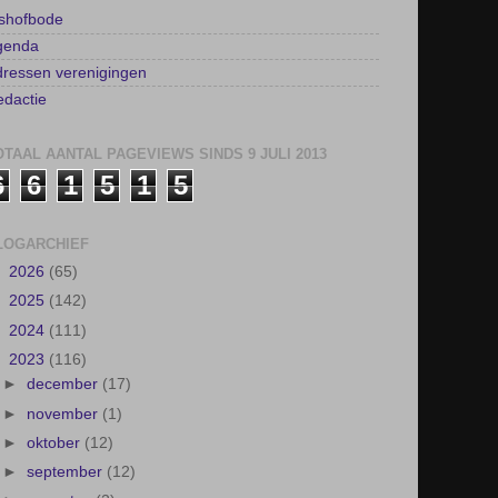
lshofbode
genda
ressen verenigingen
dactie
OTAAL AANTAL PAGEVIEWS SINDS 9 JULI 2013
6
6
1
5
1
5
LOGARCHIEF
►
2026
(65)
►
2025
(142)
►
2024
(111)
▼
2023
(116)
►
december
(17)
►
november
(1)
►
oktober
(12)
►
september
(12)