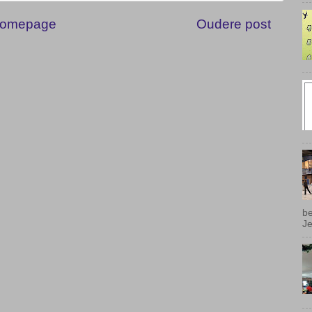
omepage
Oudere post
be
Je