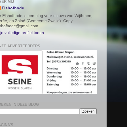
VER MIJ
Elshofbode
 Elshofbode is een blog voor nieuws van Wijthmen,
rfte, en Zalné (Gemeente Zwolle). Copy:
lshofbode@gmail.com
jn volledige profiel tonen
NZE ADVERTEERDERS
OEKEN IN DEZE BLOG
AGINA'S