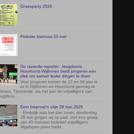
Grassparty 2026
Pinkster toernooi 25 mei
De razende reporter: Jeugdsoos
Hoonhorst-Wijthmen biedt jongeren een
plek om samen leuke dingen te doen
Voor jongeren tussen de 12 en 16 jaar is
er in Wijthmen en Hoonhorst genoeg te
leven. Tenminste, als het aan de vrijwilligers van
ugdsoo...
Eem bieproat'n uitje 28 mei 2026
Eindelijk was het dan zover, donderdag
28 mei gingen wij op pad, met een groep
van 40 mensen inclusief vrijwilligers.
Afgelopen jaren hadd...