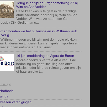
Terug in de tijd op Erfgenamenweg 27 bij
Wim en Ans Vedder
Deze keer was ik te gast in de prachtige
oude Sallandse boerderij bij Wim en Ans
Vedder. Wim was zo attent om Gé
eesje) Dijk-Grolleman u...
men houden we het buitenspelen in Wijthmen leuk
 veilig
 Wijthmen mogen we blij zijn met de mooie plekken
ar kinderen en jongeren kunnen spelen, sporten en
kaar kunnen ontmoeten. Het kunst...
16 juni modderdag op Agora de Baron
Agora-onderwijs vertrekt altijd vanuit de
bedoeling en geeft invulling aan onze
missie: ‘Ieder kind de ruimte geven om zijn
of haar unieke t...
AGINA'S
lshofbode
genda
ressen verenigingen