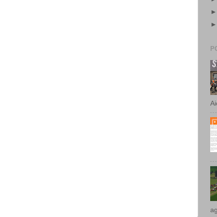
P
Ai
ag