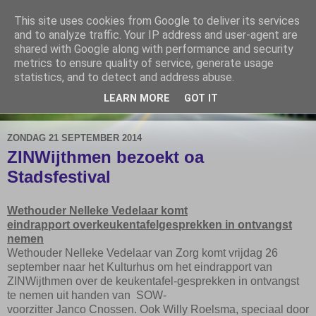
This site uses cookies from Google to deliver its services
De Elshofbode
and to analyze traffic. Your IP address and user-agent are
shared with Google along with performance and security
metrics to ensure quality of service, generate usage
Nieuws uit Wijthmen, Herfte en Zalné.
statistics, and to detect and address abuse.
LEARN MORE
GOT IT
▼
ZONDAG 21 SEPTEMBER 2014
ZINWijthmen bezoekt oa
Stadsfestival
Wethouder
Nelleke
Vedelaar
komt
eindrapport
over
keukentafelgesprekken in ontvangst
nemen
Wethouder Nelleke
Vedelaar
van Zorg
komt vrijdag 26
september naar het
Kulturhus
om het eindrapport
van
ZIN
Wijthmen
o
ver de keukentafel-gesprekken in ontvangst
te nemen uit handen van
SOW-
voorzitter
Janco
Cnossen
.
Ook Willy
Roelsma
, speciaal door