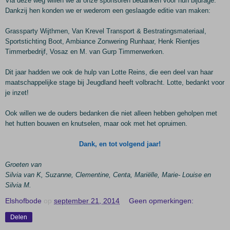
Via deze weg willen we al onze sponsoren bedanken voor hun bijdrage.
Dankzij hen konden we er wederom een geslaagde editie van maken:
Grassparty Wijthmen, Van Krevel Transport & Bestratingsmateriaal,
Sportstichting Boot, Ambiance Zonwering Runhaar, Henk Rientjes
Timmerbedrijf, Vosaz en M. van Gurp Timmerwerken.
Dit jaar hadden we ook de hulp van Lotte Reins, die een deel van haar
maatschappelijke stage bij Jeugdland heeft volbracht. Lotte, bedankt voor
je inzet!
Ook willen we de ouders bedanken die niet alleen hebben geholpen met
het hutten bouwen en knutselen, maar ook met het opruimen.
Dank, en tot volgend jaar!
Groeten van
Silvia van K, Suzanne, Clementine, Centa, Mariëlle, Marie- Louise en
Silvia M.
Elshofbode
op
september 21, 2014
Geen opmerkingen:
Delen