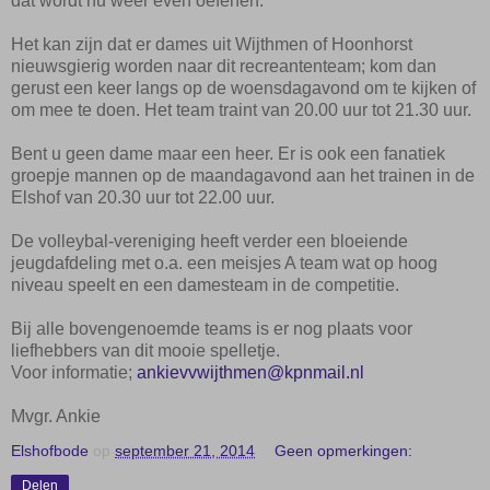
dat wordt nu weer even oefenen.”
Het kan zijn dat er dames uit Wijthmen of Hoonhorst
nieuwsgierig worden naar dit recreantenteam; kom dan
gerust een keer langs op de woensdagavond om te kijken of
om mee te doen. Het team traint van 20.00 uur tot 21.30 uur.
Bent u geen dame maar een heer. Er is ook een fanatiek
groepje mannen op de maandagavond aan het trainen in de
Elshof van 20.30 uur tot 22.00 uur.
De volleybal-vereniging heeft verder een bloeiende
jeugdafdeling met o.a. een meisjes A team wat op hoog
niveau speelt en een damesteam in de competitie.
Bij alle bovengenoemde teams is er nog plaats voor
liefhebbers van dit mooie spelletje.
Voor informatie;
ankievvwijthmen@kpnmail.nl
Mvgr. Ankie
Elshofbode
op
september 21, 2014
Geen opmerkingen:
Delen