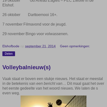
19 oktober
Go Ahead Eagles – PEC Zwolle in de
Elshof.
26 oktober
Darttoernooi 16+.
7 november
Filmavond voor de jeugd.
29 november
Bingo voor volwassenen.
Elshofbode
op
september 21, 2014
Geen opmerkingen:
Delen
Volleybalnieuw(s)
Vaak staat er boven een stukje nieuws. Het staat er meestal
in de betekenis van
een bericht van…
Dit maal gaat het over
het eerste gedeelte van het woord nieuws. We laten de s
even weg.