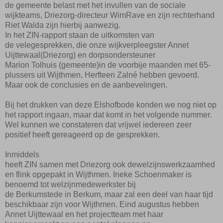
de gemeente belast met het invullen van de sociale
wijkteams,
Driezorg-directeur
Wim
Rave
en zijn rechterhand
Riet Walda zijn hierbij aanwezig.
In het
ZIN-
rapport staan
de uitkomsten
van
de
vele
gesprekken, die onze
wijkverpleegster Annet
Uijttewaal
(Driezorg)
en dorpsondersteuner
Marion Tolhuis
(gemeente)
in de voorbije maanden met 65-
plussers uit
Wijthmen
,
Herfte
en
Zalné
hebben gevoerd.
Maar ook
de conclusies en de aanbevelingen.
Bij het drukken van deze
Elshofbode
konden we nog niet
op
het
rapport ingaan, maar dat komt in het volgende nummer.
Wel kunnen we constateren dat vrijwel iedereen zeer
positief heeft gereageerd op de gesprekken.
Inmiddels
heeft
ZIN
samen
met
Driezorg
ook
de
welzijnswerkzaamhed
en flink opgepakt in
Wijthmen
. Ineke Schoenmaker is
benoemd tot welzijnmedewerkster bij
de
Berkumstede
in
Berkum
, maar zal een deel van haar tijd
beschikbaar zijn voor
Wijthmen
. Eind augustus hebben
Annet Uijttewaal
en het projectteam
met haar