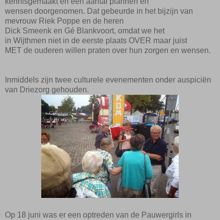
kennisgemaakt en een aantal plannen
en
wensen
doorgenomen. Dat gebeurde in het bijzijn van
mevrouw Riek
Poppe
en de heren
Dick
Smeenk
en
Gé
Blankvoort
, omdat we het
in
Wijthmen
niet in de eerste plaats OVER maar juist
MET
de
ouderen willen praten over hun zorgen en wensen.
Inmiddels zijn twee culturele evenementen onder auspiciën
van Driezorg ge
houden.
Op 18 juni was er een optreden van de
Pauwergirls
in