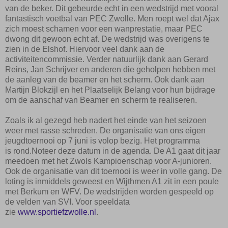
van de beker. Dit gebeurde echt in een wedstrijd met vooral
fantastisch voetbal van PEC Zwolle. Men roept wel dat Ajax
zich moest schamen voor een wanprestatie, maar PEC
dwong dit gewoon echt af. De wedstrijd was overigens te
zien in de Elshof. Hiervoor veel dank aan de
activiteitencommissie. Verder natuurlijk dank aan Gerard
Reins, Jan Schrijver en anderen die geholpen hebben met
de aanleg van de beamer en het scherm. Ook dank aan
Martijn Blokzijl en het Plaatselijk Belang voor hun bijdrage
om de aanschaf van Beamer en scherm te realiseren.
Zoals ik al gezegd heb nadert het einde van het seizoen
weer met
rasse
schreden.
De organisatie van ons eigen
jeugdtoernooi op 7 juni is volo
p bezig. Het programma
is
rond.
Noteer deze datum in de agenda. De A1 gaat dit jaar
meedoen met het Zwols Kampioenschap voor A-junioren.
Ook de organisatie van dit toernooi is weer in volle gang.
De
loting is inmiddels geweest en Wijthmen A1 zit in een poule
met Berkum en WFV. De wedstrijden worden gespeeld op
de velden van SVI.
Voor speeldata
zie
www.sportiefzwolle.nl
.