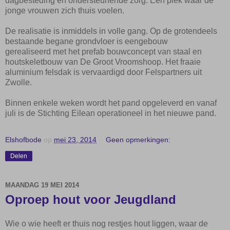
dagbesteding en ondersteunende zorg.
Een plek waar de
jonge vrouwen zich thuis voelen.
De realisatie is inmiddels in volle gang. Op de grotendeels
bestaande begane grondvloer
is
een
ge
bouw
gerealiseerd
met het prefab bouwconcept
van staal en
houtskeletbouw
van De Groot Vroomshoop
. Het
fraaie
aluminium fels
dak
is
vervaardigd
door
Felspartners
uit
Zwolle
.
Binnen enkele weken wordt het pand opgeleverd en vanaf
juli is de
Stichting Eilean
operationeel in het
nieuwe pand.
Elshofbode
op
mei 23, 2014
Geen opmerkingen:
Delen
MAANDAG 19 MEI 2014
Oproep hout voor Jeugdland
Wie o wie heeft er thuis nog restjes hout liggen, waar de