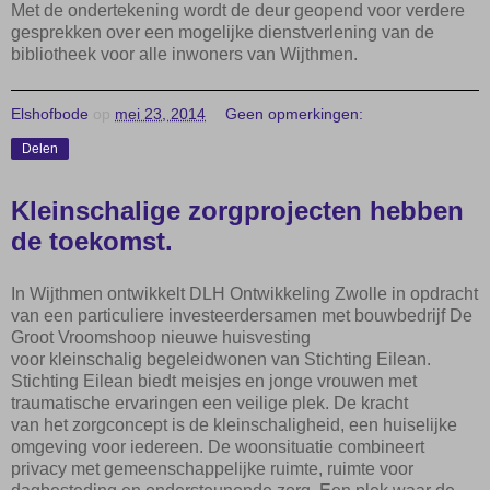
Met de ondertekening wordt de deur geopend voor verdere
gesprekken over een mogelijke dienstverlening van de
bibliotheek voor alle inwoners van Wijthmen.
Elshofbode
op
mei 23, 2014
Geen opmerkingen:
Delen
Kleinschalige zorgprojecten hebben
de toekomst.
In Wijthmen ontwikkelt DLH Ontwikkeling Zwolle
in opdracht
van een particuliere investeerder
samen met bouw
bedrijf
De
Groot Vroomshoop nieuwe huisvesting
voor
kleinschalig
begeleid
wonen van
Stichting
Eilean.
Stichting
Eilean
biedt
meisjes en jonge vrouwen met
traumatische ervaringen een veilige plek
.
De kracht
van
het
zorgconcept is de kleinschaligheid
,
een huiselijke
omgeving voor iedereen.
De woonsituatie combineert
privacy met gemeenschappelijke
ruimte, ruimte voor