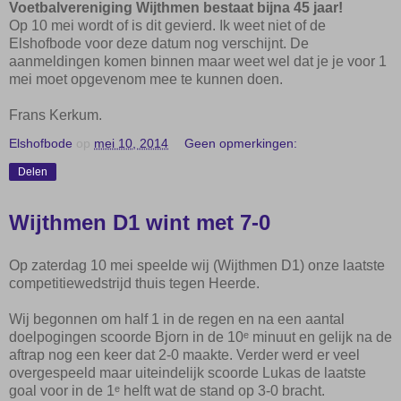
Voetbalvereniging Wijthmen bestaat bijna 45 jaar!
Op 10 mei wordt of is dit gevierd. Ik weet niet of de
Elshofbode voor deze datum nog verschijnt. D
e
aanmeldingen komen binnen maar
weet wel dat je je voor 1
mei moet opgeven
om mee te kunnen doen
.
Frans Kerkum.
Elshofbode
op
mei 10, 2014
Geen opmerkingen:
Delen
Wijthmen D1 wint met 7-0
Op zaterdag 10 mei speelde wij (Wijthmen D1) onze laatste
competitiewedstrijd thuis tegen Heerde.
Wij begonnen om half 1 in de regen en na een aantal
doelpogingen scoorde Bjorn in de 10ᵉ minuut en gelijk na de
aftrap nog een keer dat 2-0 maakte. Verder werd er veel
overgespeeld maar uiteindelijk scoorde Lukas de laatste
goal voor in de 1ᵉ helft wat de stand op 3-0 bracht.