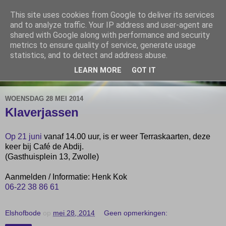
This site uses cookies from Google to deliver its services
De Elshofbode
and to analyze traffic. Your IP address and user-agent are
shared with Google along with performance and security
metrics to ensure quality of service, generate usage
Nieuws uit Wijthmen, Herfte en Zalné.
statistics, and to detect and address abuse.
LEARN MORE
GOT IT
▼
WOENSDAG 28 MEI 2014
Klaverjassen
Op 21 juni
vanaf 14.00 uur, is er weer Terraskaarten, deze
keer bij Café de Abdij.
(Gasthuisplein 13, Zwolle)
Aanmelden / Informatie: Henk Kok
06-22 38 86 61
Elshofbode
op
mei 28, 2014
Geen opmerkingen: