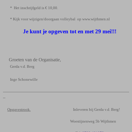
* Het inschrijfgeld is € 10,00.
* Kijk voor wijzigen/doorgaan volleybal
op www.wijthmen.nl
Je kunt je opgeven tot en met 29 mei!!!
Groeten van de Organisatie,
Gerda v.d. Berg
Inge Schonewille
-----------------------------------------------------------------------------------------------------------
--
Opgavestrook.
Inleveren bij Gerda v.d. Berg!
Woestijnenweg 5b Wijthmen