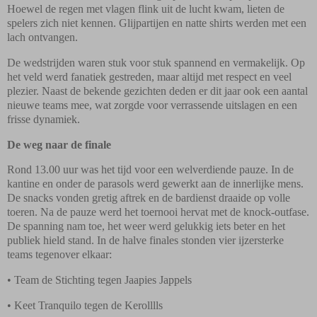
Hoewel de regen met vlagen flink uit de lucht kwam, lieten de
spelers zich niet kennen. Glijpartijen en natte shirts werden met een
lach ontvangen.
De wedstrijden waren stuk voor stuk spannend en vermakelijk. Op
het veld werd fanatiek gestreden, maar altijd met respect en veel
plezier. Naast de bekende gezichten deden er dit jaar ook een aantal
nieuwe teams mee, wat zorgde voor verrassende uitslagen en een
frisse dynamiek.
De weg naar de finale
Rond 13.00 uur was het tijd voor een welverdiende pauze. In de
kantine en onder de parasols werd gewerkt aan de innerlijke mens.
De snacks vonden gretig aftrek en de bardienst draaide op volle
toeren. Na de pauze werd het toernooi hervat met de knock-outfase.
De spanning nam toe, het weer werd gelukkig iets beter en het
publiek hield stand. In de halve finales stonden vier ijzersterke
teams tegenover elkaar:
• Team de Stichting tegen Jaapies Jappels
• Keet Tranquilo tegen de Kerolllls