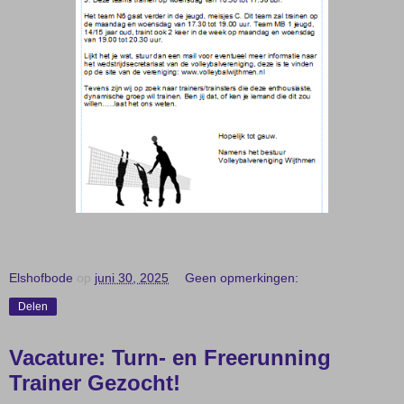
Elshofbode
op
juni 30, 2025
Geen opmerkingen:
Delen
Vacature: Turn- en Freerunning
Trainer Gezocht!