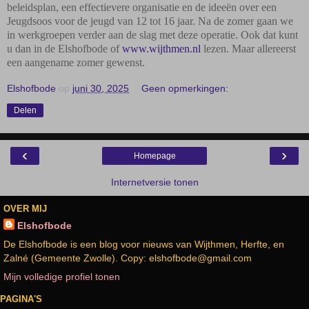
beleidsplan, een effectievere organisatie en de ideeën over een
Jeugdsoos voor de jeugd van 12 tot 16 jaar. Na de zomer gaan we
in werkgroepen verder aan de slag met deze operatie. Ook dat kunt
u dan in de Elshofbode of
www.wijthmen.nl
lezen. Maar allereerst
een aangename zomer gewenst.
Elshofbode
op
juni 30, 2025
Geen opmerkingen:
Delen
‹
›
Homepage
Internetversie tonen
OVER MIJ
Elshofbode
De Elshofbode is een blog voor nieuws van Wijthmen, Herfte, en
Zalné (Gemeente Zwolle). Copy: elshofbode@gmail.com
Mijn volledige profiel tonen
PAGINA'S