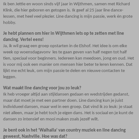
Ik ben Jettie en woon sinds vijf jaar in Wijthmen, samen met Richard
Klink, die hier geboren en getogen is. Ik geef al 25 jaar line dance-
lessen, met heel veel plezier. Line dancing is mijn passie, werk én grote
hobby.
Je hebt plannen om hier in Wijthmen iets op te zetten met line
dancing. Vertel eens!
Ja, ik wil graag een groep opstarten in de Elshof. Het idee is om elke
week op woensdagavonv
les te gaan geven van half negen tot half
tien, speciaal voor beginners. Iedereen kan meedoen, jong en oud. Het
is voor mij ook een manier om mensen hier beter te leren kennen. Dat
lijkt me echt leuk, om mijn passie te delen en nieuwe contacten te
leggen.
Wat maakt line dancing voor jou zo leuk?
Ik heb vroeger altijd aan stijldansen gedaan en wedstrijden gedanst,
maar dat moet je met een partner doen. Line dancing kun je juist
individueel dansen, maar wel in een groep. Dat vind ik zo leuk: je staat
niet alleen, maar je hebt toch je eigen dans. Het is sociaal en je kunt de
dansen zo intensief en mooi maken zoals jezelf wilt.
Je bent ook in het ‘Walhalla’ van country muziek en line dancing
geweest, Nashville. Hoe was dat?