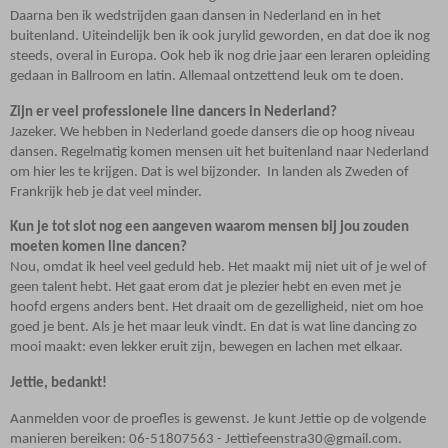
Daarna ben ik wedstrijden gaan dansen in Nederland en in het
buitenland. Uiteindelijk ben ik ook jurylid geworden, en dat doe ik nog
steeds, overal in Europa. Ook heb ik nog drie jaar een leraren opleiding
gedaan in Ballroom en latin. Allemaal ontzettend leuk om te doen.
Zijn er veel professionele line dancers in Nederland?
Jazeker. We hebben in Nederland goede dansers die op hoog niveau
dansen. Regelmatig komen mensen uit het buitenland naar Nederland
om hier les te krijgen. Dat is wel bijzonder.
In landen als Zweden of
Frankrijk heb je dat veel minder.
Kun je tot slot nog een aangeven waarom mensen bij jou zouden
moeten komen line dancen?
Nou, omdat ik heel veel geduld heb. Het maakt mij niet uit of je wel of
geen talent hebt. Het gaat erom dat je plezier hebt en even met je
hoofd ergens anders bent. Het draait om de gezelligheid, niet om hoe
goed je bent. Als je het maar leuk vindt. En dat is wat line dancing zo
mooi maakt: even lekker eruit zijn, bewegen en lachen met elkaar.
Jettie, bedankt!
Aanmelden voor de proefles is gewenst. Je kunt Jettie op de volgende
manieren bereiken: 06-51807563 - Jettiefeenstra30@gmail.com.