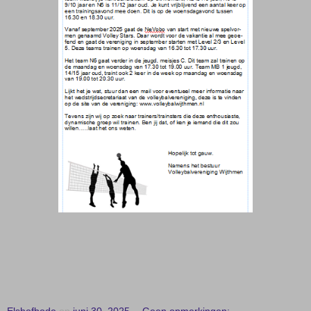
Elshofbode
op
juni 30, 2025
Geen opmerkingen: