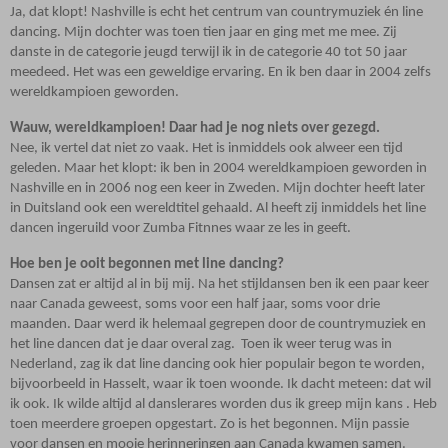
Ja, dat klopt! Nashville is echt het centrum van countrymuziek én line
dancing. Mijn dochter was toen tien jaar en ging met me mee. Zij
danste in de categorie jeugd terwijl ik in de categorie 40 tot 50 jaar
meedeed. Het was een geweldige ervaring. En ik ben daar in 2004 zelfs
wereldkampioen geworden.
Wauw, wereldkampioen! Daar had je nog niets over gezegd.
Nee, ik vertel dat niet zo vaak. Het is inmiddels ook alweer een tijd
geleden. Maar het klopt: ik ben in 2004 wereldkampioen geworden in
Nashville en in 2006 nog een keer in Zweden. Mijn dochter heeft later
in Duitsland ook een wereldtitel gehaald. Al heeft zij inmiddels het line
dancen ingeruild voor Zumba Fitnnes waar ze les in geeft.
Hoe ben je ooit begonnen met line dancing?
Dansen zat er altijd al in bij mij. Na het stijldansen ben ik een paar keer
naar Canada geweest, soms voor een half jaar, soms voor drie
maanden. Daar werd ik helemaal gegrepen door de countrymuziek en
het line dancen dat je daar overal zag.
Toen ik weer terug was in
Nederland, zag ik dat line dancing ook hier populair begon te worden,
bijvoorbeeld in Hasselt, waar ik toen woonde. Ik dacht meteen: dat wil
ik ook. Ik wilde altijd al danslerares worden dus ik greep mijn kans . Heb
toen meerdere groepen opgestart. Zo is het begonnen. Mijn passie
voor dansen en mooie herinneringen aan Canada kwamen samen.