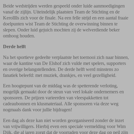
Beide wedstrijden werden gespeeld onder luide aanmoedigingen
vanaf de zijlijn. Uiteindelijk plaatsten Team de Stichting en de
Kerolllls zich voor de finale. Na een felle strijd en een aantal fraaie
doelpunten wist Team de Stichting de overwinning binnen te
slepen. Onder luid gejuich mochten zij de welverdiende beker
omhoog houden.
Derde helft
Na het sportieve gedeelte verplaatste het toernooi zich naar binnen,
waar de kantine van De Elshof zich vulde met spelers, supporters
en overige belangstellenden. De derde helft werd minstens zo
fanatiek beleefd: met muziek, drankjes, en veel gezelligheid.
Een hoogtepunt van de middag was de spetterende verloting,
mogelijk gemaakt door de steun van veel lokale ondernemers en
sponsoren. De prijzen varieerden van vleespakketten tot
cadeaubonnen en klusmateriaal. Alle sponsoren via deze weg
nogmaals dank voor jullie bijdragen!
Een dag als deze kan niet worden georganiseerd zonder de inzet
van vrijwilligers. Hierbij even een speciale vermelding voor Wim
Dijk, die al jaren zorgt dat de voorraden voor deze dag op peil zijn