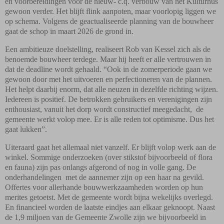
en voorbereidingen voor de nieuw- c.q. verbouw van het Kulturhus
gewoon verder. Het blijft flink aanpoten, maar voorlopig liggen we
op schema. Volgens de geactualiseerde planning van de bouwheer
gaat de schop in maart 2026 de grond in.
Een ambitieuze doelstelling, realiseert Rob van Kessel zich als de
benoemde bouwheer terdege. Maar hij heeft er alle vertrouwen in
dat de deadline wordt gehaald. “Ook in de zomerperiode gaan we
gewoon door met het uitvoeren en perfectioneren van de plannen.
Het helpt daarbij enorm, dat alle neuzen in dezelfde richting wijzen.
Iedereen is positief. De betrokken gebruikers en verenigingen zijn
enthousiast, vanuit het dorp wordt constructief meegedacht,
de
gemeente werkt volop mee. Er is alle reden tot optimisme. Dus het
gaat lukken”.
Uiteraard gaat het allemaal niet vanzelf. Er blijft volop werk aan de
winkel. Sommige onderzoeken (over stikstof bijvoorbeeld of flora
en fauna) zijn pas onlangs afgerond of nog in volle gang. De
onderhandelingen
met de aannemer zijn op een haar na gevild.
Offertes voor allerhande bouwwerkzaamheden worden op hun
merites getoetst. Met de gemeente wordt bijna wekelijks overlegd.
En financieel worden de laatste eindjes aan elkaar geknoopt. Naast
de 1,9 miljoen van de Gemeente Zwolle zijn we bijvoorbeeld in