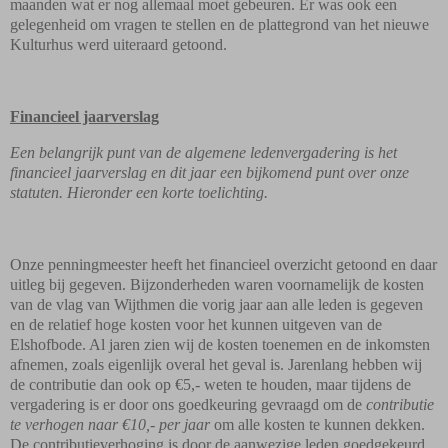
maanden wat er nog allemaal moet gebeuren. Er was ook een
gelegenheid om vragen te stellen en de plattegrond van het nieuwe
Kulturhus werd uiteraard getoond.
Financieel jaarverslag
Een belangrijk punt van de algemene ledenvergadering is het
financieel jaarverslag en dit jaar een bijkomend punt over onze
statuten. Hieronder een korte toelichting.
Onze penningmeester heeft het financieel overzicht getoond en daar
uitleg bij gegeven. Bijzonderheden waren voornamelijk de kosten
van de vlag van Wijthmen die vorig jaar aan alle leden is gegeven
en de relatief hoge kosten voor het kunnen uitgeven van de
Elshofbode. Al jaren zien wij de kosten toenemen en de inkomsten
afnemen, zoals eigenlijk overal het geval is. Jarenlang hebben wij
de contributie dan ook op €5,- weten te houden, maar tijdens de
vergadering is er door ons goedkeuring gevraagd om de
contributie
te verhogen naar €10,- per jaar
om alle kosten te kunnen dekken.
De contributieverhoging is door de aanwezige leden goedgekeurd