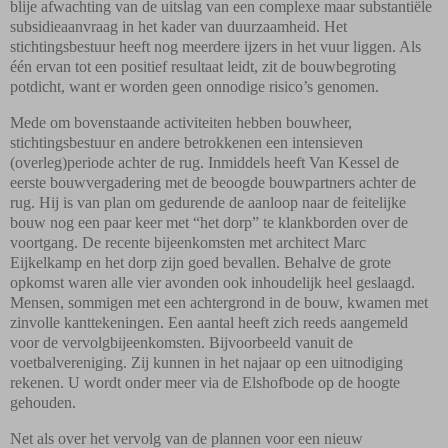
blije afwachting van de uitslag van een complexe maar substantiële
subsidieaanvraag in het kader van duurzaamheid. Het
stichtingsbestuur heeft nog meerdere ijzers in het vuur liggen. Als
één ervan tot een positief resultaat leidt, zit de bouwbegroting
potdicht, want er worden geen onnodige risico’s genomen.
Mede om bovenstaande activiteiten hebben bouwheer,
stichtingsbestuur en andere betrokkenen een intensieven
(overleg)periode achter de rug. Inmiddels heeft Van Kessel de
eerste bouwvergadering met de beoogde bouwpartners achter de
rug. Hij is van plan om gedurende de aanloop naar de feitelijke
bouw nog een paar keer met “het dorp” te klankborden over de
voortgang. De recente bijeenkomsten met architect Marc
Eijkelkamp en het dorp zijn goed bevallen. Behalve de grote
opkomst waren alle vier avonden ook inhoudelijk heel geslaagd.
Mensen, sommigen met een achtergrond in de bouw, kwamen met
zinvolle kanttekeningen. Een aantal heeft zich reeds aangemeld
voor de vervolgbijeenkomsten. Bijvoorbeeld vanuit de
voetbalvereniging. Zij kunnen in het najaar op een uitnodiging
rekenen. U wordt onder meer via de Elshofbode op de hoogte
gehouden.
Net als over het vervolg van de plannen voor een nieuw