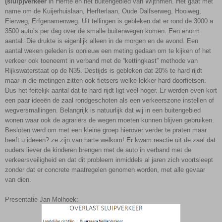
(sluip)verkeer
in Herfte en het buitengebied van Wijthmen. Het gaat met
name om de Kuijerhuislaan, Herfterlaan, Oude Dalfserweg, Hooiweg,
Eierweg, Erfgenamenweg. Uit tellingen is gebleken dat er rond de 3000 a
3500 auto’s per dag over de smalle buitenwegen komen. Een enorm
aantal. Die drukte is eigenlijk alleen in de morgen en de avond. Een
aantal weken geleden is opnieuw een meting gedaan om te kijken of het
verkeer ook toeneemt in verband met de “kettingkast” methode van
Rijkswaterstaat op de N35. Destijds is gebleken dat 20% te hard rijdt
maar in die metingen zitten ook fietsers welke lekker hard doorfietsen.
Dus het feitelijk aantal dat te hard rijdt ligt veel hoger. Er werden even kort
een paar ideeën de zaal rondgeschoten als een verkeerszone instellen of
wegversmallingen. Belangrijk is natuurlijk dat wij in een buitengebied
wonen waar ook de agrariërs de wegen moeten kunnen blijven gebruiken.
Besloten werd om met een kleine groep hierover verder te praten maar
heeft u ideeën? ze zijn van harte welkom! Er kwam reactie uit de zaal dat
ouders liever de kinderen brengen met de auto in verband met de
verkeersveiligheid en dat dit probleem inmiddels al jaren zich voortsleept
zonder dat er concrete maatregelen genomen worden, met alle gevaar
van dien.
Presentatie Jan Molhoek: