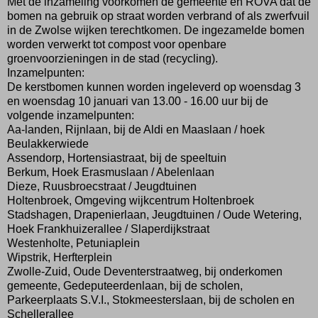
Met de inzameling voorkomen de gemeente en ROVA dat de
bomen na gebruik op straat worden verbrand of als zwerfvuil
in de Zwolse wijken terechtkomen. De ingezamelde bomen
worden verwerkt tot compost voor openbare
groenvoorzieningen in de stad (recycling).
Inzamelpunten:
De kerstbomen kunnen worden ingeleverd op woensdag 3
en woensdag 10 januari van 13.00 - 16.00 uur bij de
volgende inzamelpunten:
Aa-landen, Rijnlaan, bij de Aldi en Maaslaan / hoek
Beulakkerwiede
Assendorp, Hortensiastraat, bij de speeltuin
Berkum, Hoek Erasmuslaan / Abelenlaan
Dieze, Ruusbroecstraat / Jeugdtuinen
Holtenbroek, Omgeving wijkcentrum Holtenbroek
Stadshagen, Drapenierlaan, Jeugdtuinen / Oude Wetering,
Hoek Frankhuizerallee / Slaperdijkstraat
Westenholte, Petuniaplein
Wipstrik, Herfterplein
Zwolle-Zuid, Oude Deventerstraatweg, bij onderkomen
gemeente, Gedeputeerdenlaan, bij de scholen,
Parkeerplaats S.V.I., Stokmeesterslaan, bij de scholen en
Schellerallee