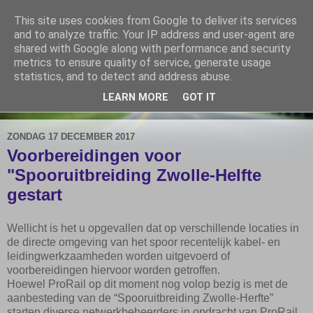
This site uses cookies from Google to deliver its services
De Elshofbode
and to analyze traffic. Your IP address and user-agent are
shared with Google along with performance and security
metrics to ensure quality of service, generate usage
Nieuws uit Wijthmen, Herfte en Zalné.
statistics, and to detect and address abuse.
LEARN MORE
GOT IT
▼
ZONDAG 17 DECEMBER 2017
Voorbereidingen voor
"Spooruitbreiding Zwolle-Helfte
gestart
Wellicht is het u opgevallen dat op verschillende locaties in
de directe omgeving van het spoor recentelijk kabel- en
leidingwerkzaamheden worden uitgevoerd of
voorbereidingen hiervoor worden getroffen.
Hoewel ProRail op dit moment nog volop bezig is met de
aanbesteding van de “Spooruitbreiding Zwolle-Herfte”
starten diverse netwerkbeheerders in opdracht van ProRail