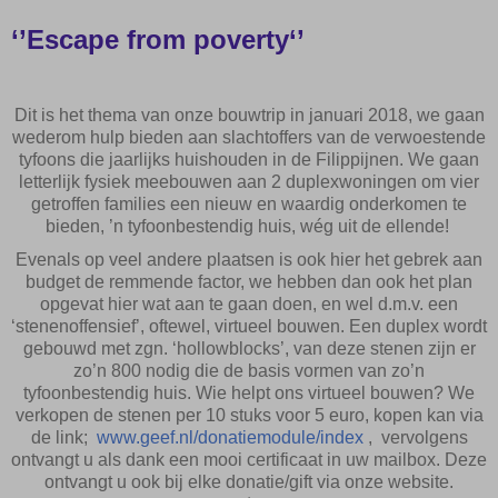
‘’Escape from poverty‘’
Dit is het thema van onze bouwtrip in januari 2018, we gaan
wederom hulp bieden aan slachtoffers van de verwoestende
tyfoons die jaarlijks huishouden in de Filippijnen. We gaan
letterlijk fysiek meebouwen aan 2 duplexwoningen om vier
getroffen families een nieuw en waardig onderkomen te
bieden, ’n tyfoonbestendig huis, wég uit de ellende!
Evenals op veel andere plaatsen is ook hier het gebrek aan
budget de remmende factor, we hebben dan ook het plan
opgevat hier wat aan te gaan doen, en wel d.m.v. een
‘stenenoffensief’, oftewel, virtueel bouwen. Een duplex wordt
gebouwd met zgn. ‘hollowblocks’, van deze stenen zijn er
zo’n 800 nodig die de basis vormen van zo’n
tyfoonbestendig huis. Wie helpt ons virtueel bouwen? We
verkopen de stenen per 10 stuks voor 5 euro, kopen kan via
de link;
www.geef.nl/donatiemodule/index
,
vervolgens
ontvangt u als dank een mooi certificaat in uw mailbox. Deze
ontvangt u ook bij elke donatie/gift via onze website.