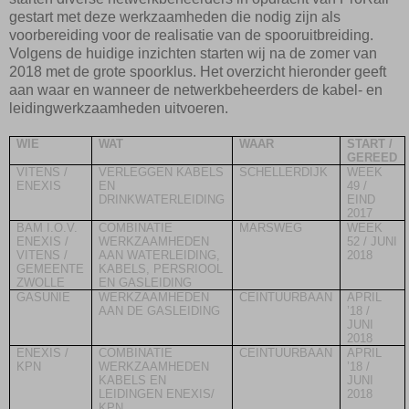
gestart met deze werkzaamheden die nodig zijn als
voorbereiding voor de realisatie van de spooruitbreiding.
Volgens de huidige inzichten starten wij na de zomer van
2018 met de grote spoorklus. Het overzicht hieronder geeft
aan waar en wanneer de netwerkbeheerders de kabel- en
leidingwerkzaamheden uitvoeren.
WIE
WAT
WAAR
START /
GEREED
VITENS /
VERLEGGEN KABELS
SCHELLERDIJK
WEEK
ENEXIS
EN
49 /
DRINKWATERLEIDING
EIND
2017
BAM I.O.V.
COMBINATIE
MARSWEG
WEEK
ENEXIS /
WERKZAAMHEDEN
52 / JUNI
VITENS /
AAN WATERLEIDING,
2018
GEMEENTE
KABELS, PERSRIOOL
ZWOLLE
EN GASLEIDING
GASUNIE
WERKZAAMHEDEN
CEINTUURBAAN
APRIL
AAN DE GASLEIDING
’18 /
JUNI
2018
ENEXIS /
COMBINATIE
CEINTUURBAAN
APRIL
KPN
WERKZAAMHEDEN
’18 /
KABELS EN
JUNI
LEIDINGEN ENEXIS/
2018
KPN