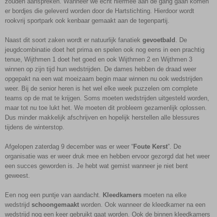
zouden aanspreken. Wanneer we echt hiermee aan de gang gaan komen
er bordjes die geleverd worden door de Hartstichting. Hierdoor wordt
rookvrij sportpark ook kenbaar gemaakt aan de tegenpartij.
Naast dit soort zaken wordt er natuurlijk fanatiek
gevoetbald
. De
jeugdcombinatie doet het prima en spelen ook nog eens in een prachtig
tenue, Wijthmen 1 doet het goed en ook Wijthmen 2 en Wijthmen 3
winnen op zijn tijd hun wedstrijden. De dames hebben de draad weer
opgepakt na een wat moeizaam begin maar winnen nu ook wedstrijden
weer. Bij de senior heren is het wel elke week puzzelen om complete
teams op de mat te krijgen. Soms moeten wedstrijden uitgesteld worden,
maar tot nu toe lukt het. We moeten dit probleem gezamenlijk oplossen.
Dus minder makkelijk afschrijven en hopelijk herstellen alle blessures
tijdens de winterstop.
Afgelopen zaterdag 9 december was er weer “
Foute Kerst
”. De
organisatie was er weer druk mee en hebben ervoor gezorgd dat het weer
een succes geworden is. Je hebt wat gemist wanneer je niet bent
geweest.
Een nog een puntje van aandacht.
Kleedkamers
moeten na elke
wedstrijd
schoongemaakt
worden. Ook wanneer de kleedkamer na een
wedstrijd nog een keer gebruikt gaat worden. Ook de binnen kleedkamers