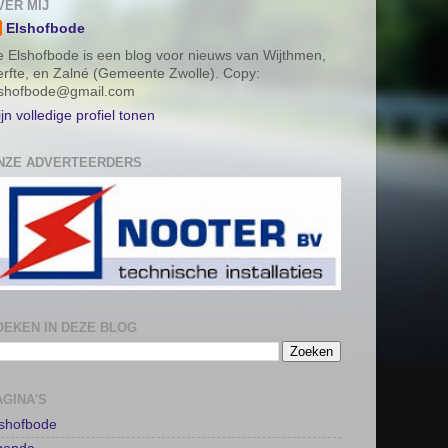
VER MIJ
Elshofbode
 Elshofbode is een blog voor nieuws van Wijthmen,
rfte, en Zalné (Gemeente Zwolle). Copy:
lshofbode@gmail.com
jn volledige profiel tonen
NZE ADVERTEERDERS
OEKEN IN DEZE BLOG