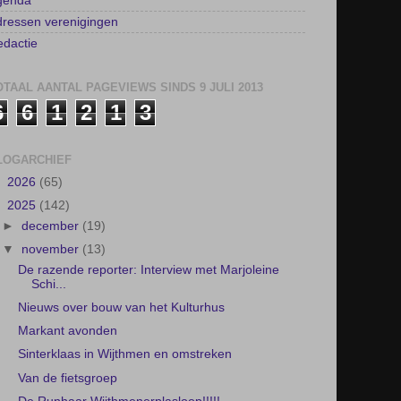
AGINA'S
lshofbode
genda
ressen verenigingen
dactie
OTAAL AANTAL PAGEVIEWS SINDS 9 JULI 2013
6
6
1
2
1
3
LOGARCHIEF
►
2026
(65)
▼
2025
(142)
►
december
(19)
▼
november
(13)
De razende reporter: Interview met Marjoleine
Schi...