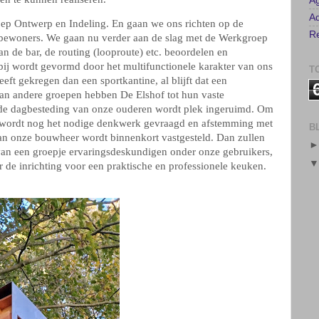
ep Ontwerp en Indeling. En gaan we ons richten op de
bewoners. We gaan nu verder aan de slag met de Werkgroep
P
van de bar, de routing (looproute) etc. beoordelen en
E
ij wordt gevormd door het multifunctionele karakter van ons
eeft gekregen dan een sportkantine, al blijft dat een
A
van andere groepen hebben De Elshof tot hun vaste
Ad
e dagbesteding van onze ouderen wordt plek ingeruimd. Om
Re
en, wordt nog het nodige denkwerk gevraagd en afstemming met
an onze bouwheer wordt binnenkort vastgesteld. Dan zullen
T
an een groepje ervaringsdeskundigen onder onze gebruikers,
r de inrichting voor een praktische en professionele keuken.
B