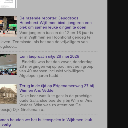
Pinkster toernooi 25 mei
De razende reporter: Jeugdsoos
Hoonhorst-Wijthmen biedt jongeren een
plek om samen leuke dingen te doen
Voor jongeren tussen de 12 en 16 jaar is
er in Wijthmen en Hoonhorst genoeg te
leven. Tenminste, als het aan de vrijwilligers van
ugdsoo...
Eem bieproat'n uitje 28 mei 2026
Eindelijk was het dan zover, donderdag
28 mei gingen wij op pad, met een groep
van 40 mensen inclusief vrijwilligers.
Afgelopen jaren hadd...
Terug in de tijd op Erfgenamenweg 27 bij
Wim en Ans Vedder