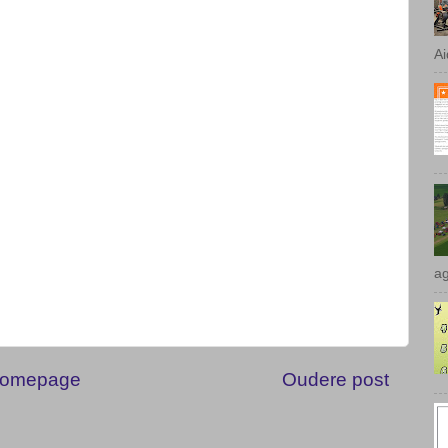
P
Ai
omepage
Oudere post
ag