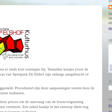
O
De
He
e
Mi
O
 er sinds kort warmpjes bij. Tientallen kastjes (voor de
was van Sportpark De Elshof zijn onlangs aangebracht of
ggesteld. Procedureel zijn deze aanpassingen vereist door de
nnen realiseren.
omplexe proces om de aanvraag van de bouwvergunning
n versturen. Een enkel haakje in het ontwerp dient nog
Z
n te kunnen realiseren.