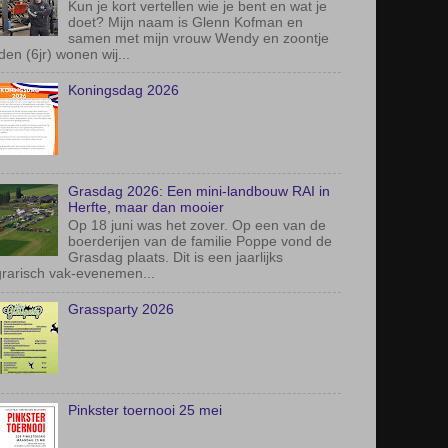
►
2013
(79)
OPULAIRE BERICHTEN
Interview met Nederlands kampioen
powerliften Glenn Kofman
Kun je kort vertellen wie je bent en wat je
doet? Mijn naam is Glenn Kofman en
samen met mijn vrouw Wendy en zoontje
den (6jr) wonen wij...
Koningsdag 2026
Grasdag 2026: Een mini-landbouw RAI in
Herfte, maar dan mooier
Op 18 juni was het zover. Op een van de
boerderijen van de familie Poppe vond de
Grasdag plaats. Dit is een jaarlijks
rarisch vak-evenemen...
Grassparty 2026