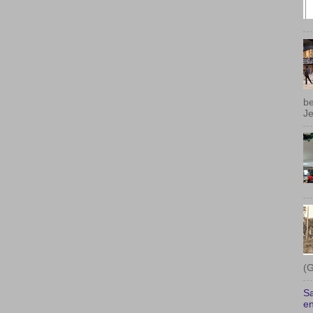
be
Je