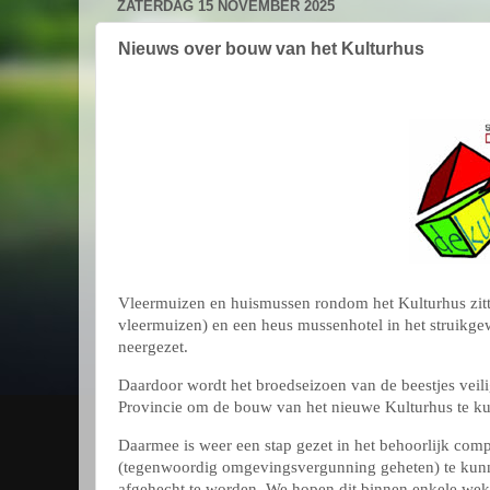
ZATERDAG 15 NOVEMBER 2025
Nieuws over bouw van het Kulturhus
Vleermuizen en huismussen rondom het Kulturhus zitten
vleermuizen) en een heus mussenhotel in het struikge
neergezet.
Daardoor wordt het broedseizoen van de beestjes veili
Provincie om de bouw van het nieuwe Kulturhus te ku
Daarmee is weer een stap gezet in het behoorlijk c
(tegenwoordig omgevingsvergunning geheten) te kunne
afgehecht te worden. We hopen dit binnen enkele weke