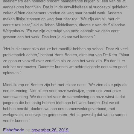
deelnemers een honderd procent baangarantie krijgen bij één van de 35
aangesloten bedrijven. Dat is in de ontwikkelfase al succesvol gebleken:
zeker vijftien deelnemers vonden de weg naar betaald werk. Anderen
maken flinke stappen op weg daar naar toe. “We zijn erg blij met dit
eerste resultaat,” aldus Johan Middelkamp, directeur van de Sallandse
Wegenbouw. “En we zijn overtuigd van onze aanpak: we gaan eerst
gewoon aan het werk. Dan leer je elkaar wel kennen.”
“Het is niet voor niks dat ze het moeilijk hebben op school. Daar zit veel
problematiek achter,” beaamt Hans Bonten, directeur van De Kern. “Maar
ze gaan er vanzelf over vertellen als ze aan het werk zijn. En dan is er
ook het vertrouwen. Daarmee kunnen we achterliggende oorzaken goed
oplossen.”
Middelkamp en Bonten zijn het met elkaar eens: “We zien deze prijs als
een erkenning. Niet alleen voor onze werkwijze, maar ook voor onze
samenwerking. We doen het voor de samenleving en onze winst is dat
jongeren die het lastig hebben tóch aan het werk komen. Dat we dit
hebben bereikt, danken we aan ons samenwerkingsverband, met
werkgevers, onderwijs en gemeenten. Het is geweldig dat we nu samen
verder kunnen.”
Elshofbode
op
november 26, 2019