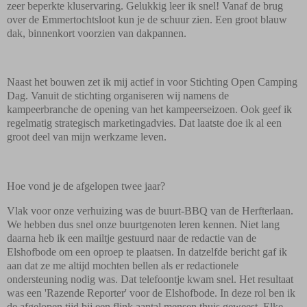
zeer beperkte kluservaring. Gelukkig leer ik snel! Vanaf de brug
over de Emmertochtsloot kun je de schuur zien. Een groot blauw
dak, binnenkort voorzien van dakpannen.
Naast het bouwen zet ik mij actief in voor Stichting Open Camping
Dag. Vanuit de stichting organiseren wij namens de
kampeerbranche de opening van het kampeerseizoen. Ook geef ik
regelmatig strategisch marketingadvies. Dat laatste doe ik al een
groot deel van mijn werkzame leven.
Hoe vond je de afgelopen twee jaar?
Vlak voor onze verhuizing was de buurt-BBQ van de Herfterlaan.
We hebben dus snel onze buurtgenoten leren kennen. Niet lang
daarna heb ik een mailtje gestuurd naar de redactie van de
Elshofbode om een oproep te plaatsen. In datzelfde bericht gaf ik
aan dat ze me altijd mochten bellen als er redactionele
ondersteuning nodig was. Dat telefoontje kwam snel. Het resultaat
was een 'Razende Reporter' voor de Elshofbode. In deze rol ben ik
de afgelopen tijd bij een flink aantal mensen thuis geweest. Elke