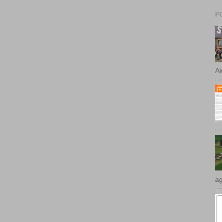
P
Ai
ag