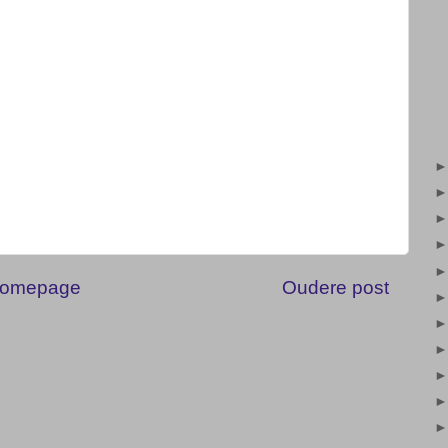
omepage
Oudere post