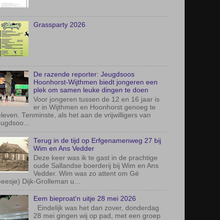
Grassparty 2026
De razende reporter: Jeugdsoos
Hoonhorst-Wijthmen biedt jongeren een
plek om samen leuke dingen te doen
Voor jongeren tussen de 12 en 16 jaar is
er in Wijthmen en Hoonhorst genoeg te
leven. Tenminste, als het aan de vrijwilligers van
ugdsoo...
Terug in de tijd op Erfgenamenweg 27 bij
Wim en Ans Vedder
Deze keer was ik te gast in de prachtige
oude Sallandse boerderij bij Wim en Ans
Vedder. Wim was zo attent om Gé
eesje) Dijk-Grolleman u...
Eem bieproat'n uitje 28 mei 2026
Eindelijk was het dan zover, donderdag
28 mei gingen wij op pad, met een groep