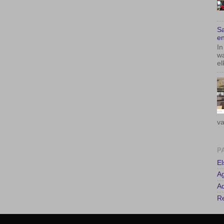
Sa
en
In
wa
el
va
P
E
A
Ad
Re