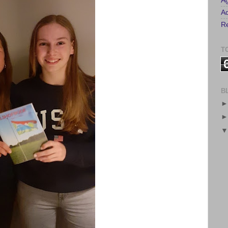
A
Ad
Re
T
B