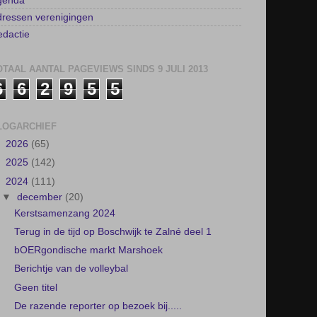
genda
ressen verenigingen
dactie
OTAAL AANTAL PAGEVIEWS SINDS 9 JULI 2013
6
6
2
9
5
5
LOGARCHIEF
►
2026
(65)
►
2025
(142)
▼
2024
(111)
▼
december
(20)
Kerstsamenzang 2024
Terug in de tijd op Boschwijk te Zalné deel 1
bOERgondische markt Marshoek
Berichtje van de volleybal
Geen titel
De razende reporter op bezoek bij.....