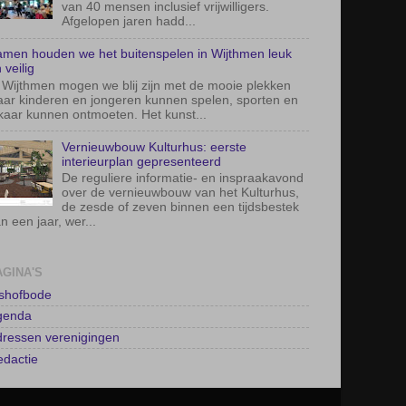
van 40 mensen inclusief vrijwilligers.
Afgelopen jaren hadd...
men houden we het buitenspelen in Wijthmen leuk
 veilig
 Wijthmen mogen we blij zijn met de mooie plekken
ar kinderen en jongeren kunnen spelen, sporten en
kaar kunnen ontmoeten. Het kunst...
Vernieuwbouw Kulturhus: eerste
interieurplan gepresenteerd
De reguliere informatie- en inspraakavond
over de vernieuwbouw van het Kulturhus,
de zesde of zeven binnen een tijdsbestek
n een jaar, wer...
AGINA'S
lshofbode
genda
ressen verenigingen
dactie