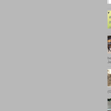
be
Je
(G