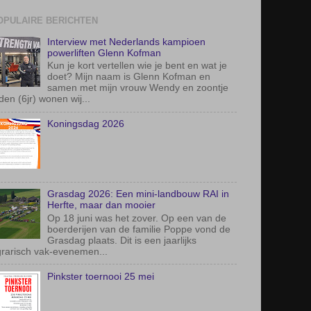
OPULAIRE BERICHTEN
Interview met Nederlands kampioen
powerliften Glenn Kofman
Kun je kort vertellen wie je bent en wat je
doet? Mijn naam is Glenn Kofman en
samen met mijn vrouw Wendy en zoontje
den (6jr) wonen wij...
Koningsdag 2026
Grasdag 2026: Een mini-landbouw RAI in
Herfte, maar dan mooier
Op 18 juni was het zover. Op een van de
boerderijen van de familie Poppe vond de
Grasdag plaats. Dit is een jaarlijks
rarisch vak-evenemen...
Pinkster toernooi 25 mei