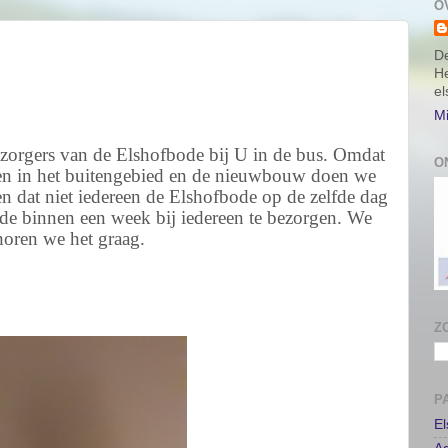
O
De
He
e
Mi
zorgers van de Elshofbode bij U in de bus. Omdat
O
raten in het buitengebied en de nieuwbouw doen we
dat niet iedereen de Elshofbode op de zelfde dag
ode binnen een week bij iedereen te bezorgen. We
horen we het graag.
Z
P
E