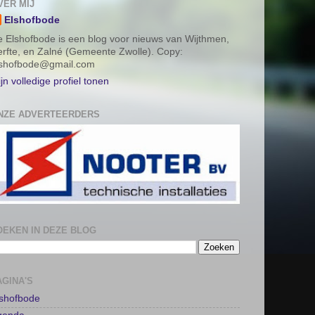
VER MIJ
Elshofbode
 Elshofbode is een blog voor nieuws van Wijthmen,
rfte, en Zalné (Gemeente Zwolle). Copy:
lshofbode@gmail.com
jn volledige profiel tonen
NZE ADVERTEERDERS
OEKEN IN DEZE BLOG
AGINA'S
lshofbode