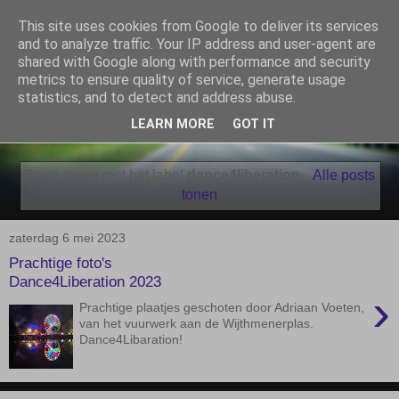
This site uses cookies from Google to deliver its services
De Elshofbode
and to analyze traffic. Your IP address and user-agent are
shared with Google along with performance and security
metrics to ensure quality of service, generate usage
Nieuws uit Wijthmen, Herfte en Zalné.
statistics, and to detect and address abuse.
LEARN MORE
GOT IT
▼
Posts tonen met het label
dance4liberation
.
Alle posts
tonen
zaterdag 6 mei 2023
Prachtige foto's
Dance4Liberation 2023
›
Prachtige plaatjes geschoten door Adriaan Voeten,
van het vuurwerk aan de Wijthmenerplas.
Dance4Libaration!