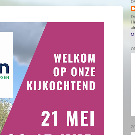
O
De
He
e
Mi
O
Z