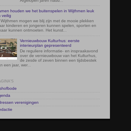
Afgelopen jaren hadd...
men houden we het buitenspelen in Wijthmen leuk
 veilig
 Wijthmen mogen we blij zijn met de mooie plekken
ar kinderen en jongeren kunnen spelen, sporten en
kaar kunnen ontmoeten. Het kunst...
Vernieuwbouw Kulturhus: eerste
interieurplan gepresenteerd
De reguliere informatie- en inspraakavond
over de vernieuwbouw van het Kulturhus,
de zesde of zeven binnen een tijdsbestek
n een jaar, wer...
AGINA'S
lshofbode
genda
ressen verenigingen
dactie