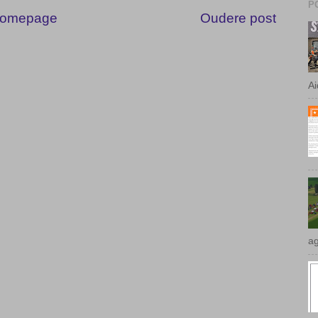
P
omepage
Oudere post
Ai
ag