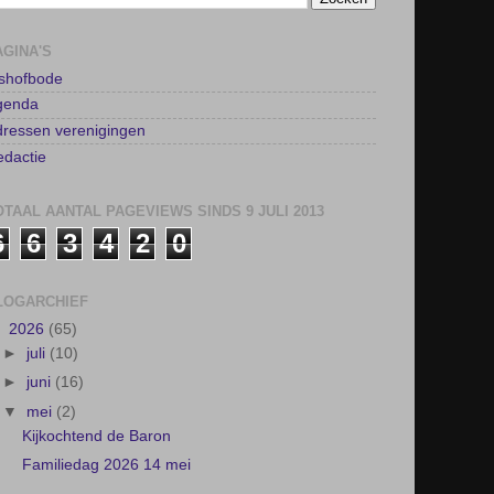
AGINA'S
lshofbode
genda
ressen verenigingen
dactie
OTAAL AANTAL PAGEVIEWS SINDS 9 JULI 2013
6
6
3
4
2
0
LOGARCHIEF
▼
2026
(65)
►
juli
(10)
►
juni
(16)
▼
mei
(2)
Kijkochtend de Baron
Familiedag 2026 14 mei