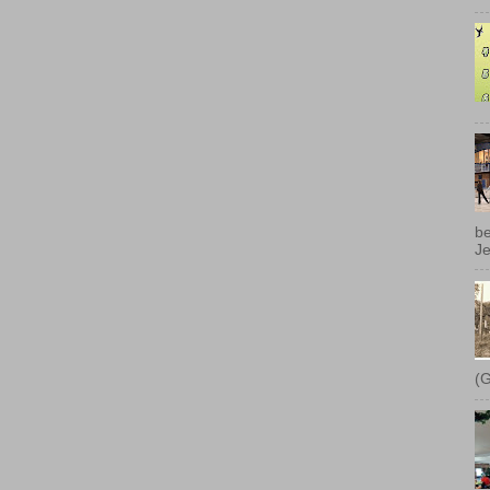
be
Je
(G