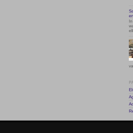
Sa
en
In
wa
el
va
P
E
A
Ad
Re