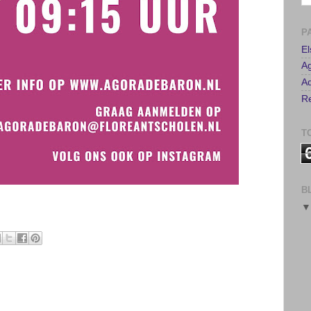
P
E
A
Ad
Re
T
B