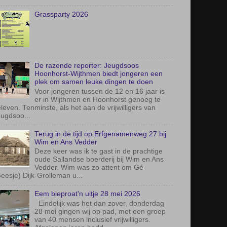
Grassparty 2026
De razende reporter: Jeugdsoos
Hoonhorst-Wijthmen biedt jongeren een
plek om samen leuke dingen te doen
Voor jongeren tussen de 12 en 16 jaar is
er in Wijthmen en Hoonhorst genoeg te
leven. Tenminste, als het aan de vrijwilligers van
ugdsoo...
Terug in de tijd op Erfgenamenweg 27 bij
Wim en Ans Vedder
Deze keer was ik te gast in de prachtige
oude Sallandse boerderij bij Wim en Ans
Vedder. Wim was zo attent om Gé
eesje) Dijk-Grolleman u...
Eem bieproat'n uitje 28 mei 2026
Eindelijk was het dan zover, donderdag
28 mei gingen wij op pad, met een groep
van 40 mensen inclusief vrijwilligers.