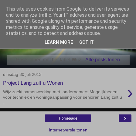
This site uses cookies from Google to deliver its services
De Elshofbode
and to analyze traffic. Your IP address and user-agent are
shared with Google along with performance and security
metrics to ensure quality of service, generate usage
Nieuws uit Wijthmen, Herfte en Zalné.
statistics, and to detect and address abuse.
LEARN MORE
GOT IT
▼
Posts tonen met het label
Wijz
.
Alle posts tonen
dinsdag 30 juli 2013
Project Lang zult u Wonen
›
Wijz zoekt samenwerking met ondernemers Mogelijkheden
voor techniek en woningaanpassing voor senioren Lang zult u
...
›
Homepage
Internetversie tonen