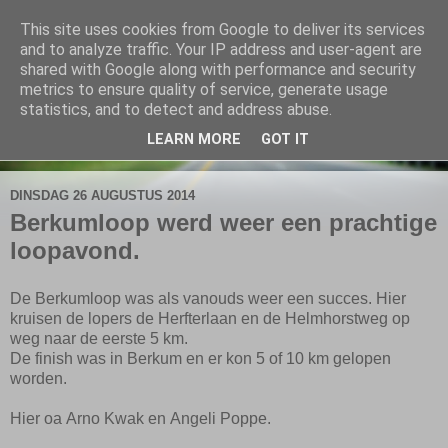
This site uses cookies from Google to deliver its services
De Elshofbode
and to analyze traffic. Your IP address and user-agent are
shared with Google along with performance and security
metrics to ensure quality of service, generate usage
Nieuws uit Wijthmen, Herfte en Zalné.
statistics, and to detect and address abuse.
LEARN MORE
GOT IT
▼
DINSDAG 26 AUGUSTUS 2014
Berkumloop werd weer een prachtige
loopavond.
De Berkumloop was als vanouds weer een succes. Hier
kruisen de lopers de Herfterlaan en de Helmhorstweg op
weg naar de eerste 5 km.
De finish was in Berkum en er kon 5 of 10 km gelopen
worden.
Hier oa
Arno Kwak en
Angeli Poppe.