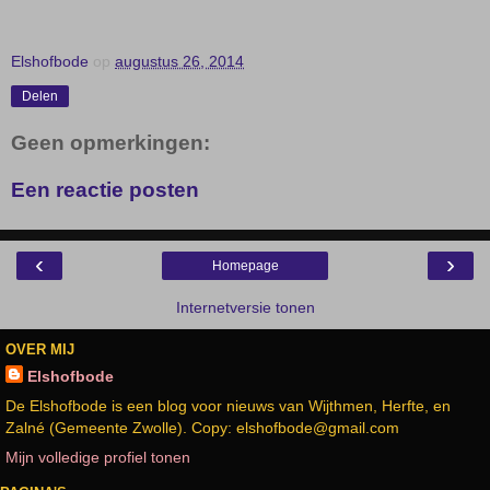
Elshofbode
op
augustus 26, 2014
Delen
Geen opmerkingen:
Een reactie posten
‹
›
Homepage
Internetversie tonen
OVER MIJ
Elshofbode
De Elshofbode is een blog voor nieuws van Wijthmen, Herfte, en
Zalné (Gemeente Zwolle). Copy: elshofbode@gmail.com
Mijn volledige profiel tonen