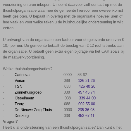
voorziening en uren inkopen. U neemt daarvoor zelf contact op met de
thuishulporganisatie waarmee de gemeente hiervoor een overeenkomst
heeft gesloten. U bepaalt in overleg met de organisatie hoeveel uren of
hoe vaak en voor welke taken u de huishoudelijke ondersteuning in wilt
zetten.
U ontvangt van de organisatie een factuur voor de geleverde uren van €
10,- per uur. De gemeente betaalt de toeslag van € 12 rechtstreeks aan
de organisatie. U betaalt geen extra eigen bijdrage via het CAK zoals bij
de maatwerkvoorziening.
Welke thuishulporganisaties?
·
Carinova
0900 86 62
·
Verian
088
126 31 26
·
TSN
038
425 40 20
·
Zonnehuisgroep
038
457 45 74
·
IJsselheem
038
339 44 00
·
Tzorg
088
002 55 00
·
De Nieuwe Zorg Thuis
0900
235 36 98
·
Driezorg
038
453 67 11
Vragen?
Heeft u al ondersteuning van een thuishulporganisatie? Dan kunt u het