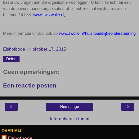
beste uw vragen aan die organisatie voorleggen. U kunt terecht bij een
van de bovenstaande organisaties of bij het Sociaal wijkteam Zwolle
telefoon 14 038.
www.swtzwolle.nl
.
Meer informatie vindt u ook op
www.zwolle.nl/huishoudelijkeondersteuning
Elshofbode
op
oktober 17, 2015
Delen
Geen opmerkingen:
Een reactie posten
‹
›
Homepage
Internetversie tonen
OVER MIJ
Elshofbode