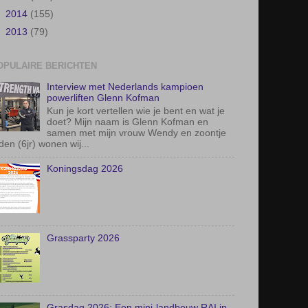
►
2015
(150)
►
2014
(155)
►
2013
(79)
OPULAIRE BERICHTEN
Interview met Nederlands kampioen
powerliften Glenn Kofman
Kun je kort vertellen wie je bent en wat je
doet? Mijn naam is Glenn Kofman en
samen met mijn vrouw Wendy en zoontje
den (6jr) wonen wij...
Koningsdag 2026
Grassparty 2026