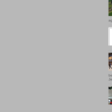
ag
be
Je