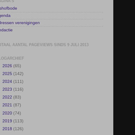
AGINA'S
lshofbode
genda
ressen verenigingen
dactie
OTAAL AANTAL PAGEVIEWS SINDS 9 JULI 2013
LOGARCHIEF
►
2026
(65)
►
2025
(142)
►
2024
(111)
►
2023
(116)
►
2022
(83)
►
2021
(87)
►
2020
(74)
►
2019
(113)
►
2018
(126)