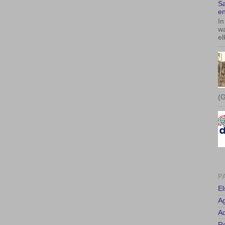
Sa
en
In
wa
el
(G
P
E
A
Ad