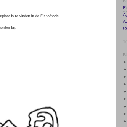
P
E
urplaat is te vinden in de Elshofbode.
A
Ad
orden bij:
Re
T
B