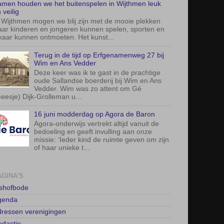
men houden we het buitenspelen in Wijthmen leuk
 veilig
 Wijthmen mogen we blij zijn met de mooie plekken
ar kinderen en jongeren kunnen spelen, sporten en
kaar kunnen ontmoeten. Het kunst...
Terug in de tijd op Erfgenamenweg 27 bij
Wim en Ans Vedder
Deze keer was ik te gast in de prachtige
oude Sallandse boerderij bij Wim en Ans
Vedder. Wim was zo attent om Gé
eesje) Dijk-Grolleman u...
16 juni modderdag op Agora de Baron
Agora-onderwijs vertrekt altijd vanuit de
bedoeling en geeft invulling aan onze
missie: ‘Ieder kind de ruimte geven om zijn
of haar unieke t...
AGINA'S
lshofbode
genda
ressen verenigingen