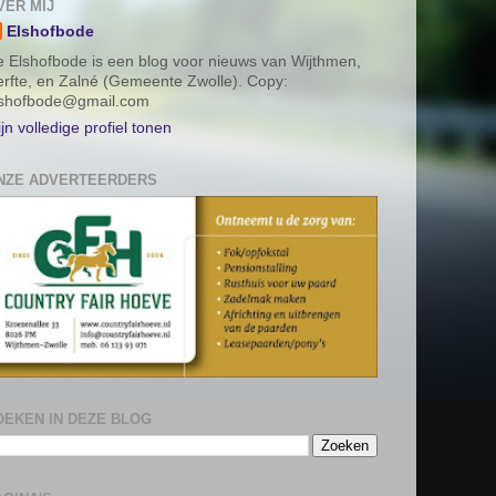
VER MIJ
Elshofbode
 Elshofbode is een blog voor nieuws van Wijthmen,
rfte, en Zalné (Gemeente Zwolle). Copy:
lshofbode@gmail.com
jn volledige profiel tonen
NZE ADVERTEERDERS
OEKEN IN DEZE BLOG