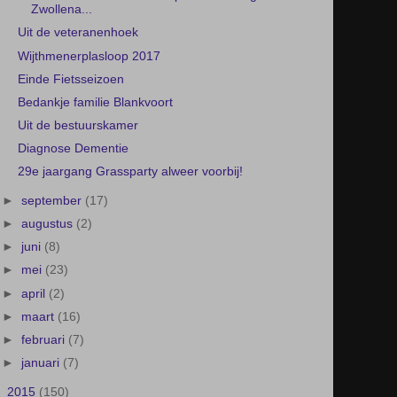
SamenZwolle: nieuw online platform brengt
Zwollena...
Uit de veteranenhoek
Wijthmenerplasloop 2017
Einde Fietsseizoen
Bedankje familie Blankvoort
Uit de bestuurskamer
Diagnose Dementie
29e jaargang Grassparty alweer voorbij!
►
september
(17)
►
augustus
(2)
►
juni
(8)
►
mei
(23)
►
april
(2)
►
maart
(16)
►
februari
(7)
►
januari
(7)