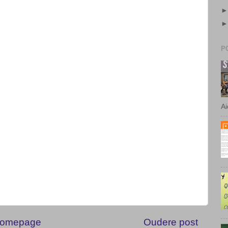
P
Ai
omepage
Oudere post