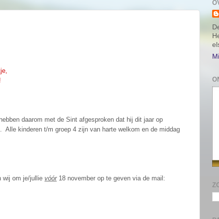
O
De
He
e
Mi
je,
O
!
 hebben daarom met de Sint afgesproken dat hij dit jaar op
. Alle kinderen t/m groep 4 zijn van harte welkom en de middag
wij om je/jullie
vóór
18 november op te geven via de mail:
Z