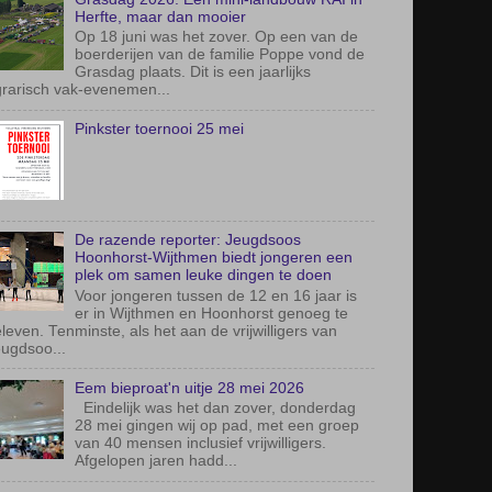
Grasdag 2026: Een mini-landbouw RAI in
Herfte, maar dan mooier
Op 18 juni was het zover. Op een van de
boerderijen van de familie Poppe vond de
Grasdag plaats. Dit is een jaarlijks
rarisch vak-evenemen...
Pinkster toernooi 25 mei
De razende reporter: Jeugdsoos
Hoonhorst-Wijthmen biedt jongeren een
plek om samen leuke dingen te doen
Voor jongeren tussen de 12 en 16 jaar is
er in Wijthmen en Hoonhorst genoeg te
leven. Tenminste, als het aan de vrijwilligers van
ugdsoo...
Eem bieproat'n uitje 28 mei 2026
Eindelijk was het dan zover, donderdag
28 mei gingen wij op pad, met een groep
van 40 mensen inclusief vrijwilligers.
Afgelopen jaren hadd...