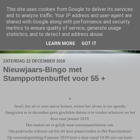
This site uses cookies from Google to deliver its services
De Elshofbode
and to analyze traffic. Your IP address and user-agent are
shared with Google along with performance and security
metrics to ensure quality of service, generate usage
Nieuws uit Wijthmen, Herfte en Zalné.
statistics, and to detect and address abuse.
LEARN MORE
GOT IT
▼
ZATERDAG 22 DECEMBER 2018
Nieuwjaars-Bingo met
Stamppottenbuffet voor 55 +
*
Jawel, het zit er weer aan te komen, noteer het alvast in uw agenda.
Aangezien er in december geen geschikte datum is te vinden schuiven we het
door naar januari 2019.
Dus maken we er gelijk maar nieuwjaarschieten van.
Om praktische redenen zal het dit keer plaatsvinden in Het Parochiehuis!
Op woensdagmiddag 9 januari 2019 bent u daar vanaf 14.00 uur van harte