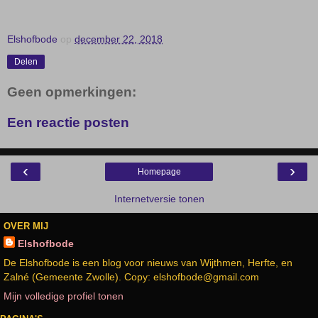
Elshofbode
op
december 22, 2018
Delen
Geen opmerkingen:
Een reactie posten
‹
›
Homepage
Internetversie tonen
OVER MIJ
Elshofbode
De Elshofbode is een blog voor nieuws van Wijthmen, Herfte, en
Zalné (Gemeente Zwolle). Copy: elshofbode@gmail.com
Mijn volledige profiel tonen