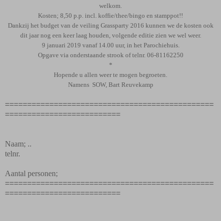
welkom.
Kosten; 8,50 p.p. incl. koffie/thee/bingo en stamppot!!
Dankzij het budget van de veiling Grassparty 2016 kunnen we de kosten ook
dit jaar nog een keer laag houden, volgende editie zien we wel weer.
9 januari 2019 vanaf 14.00 uur, in het Parochiehuis.
Opgave via onderstaande strook of telnr. 06-81162250
*
Hopende u allen weer te mogen begroeten.
Namens
SOW, Bart Reuvekamp
===============================================
==========================
Naam; ..
telnr.
Aantal personen;
===============================================
==========================