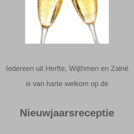
Iedereen uit Herfte, Wijthmen en Zalné
is van harte welkom op de
Nieuwjaarsreceptie