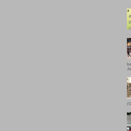
be
Je
(G
Sa
en
In