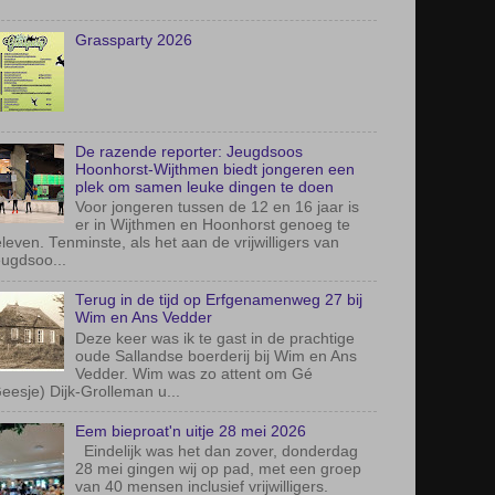
De razende reporter: Jeugdsoos
Hoonhorst-Wijthmen biedt jongeren een
plek om samen leuke dingen te doen
Voor jongeren tussen de 12 en 16 jaar is
er in Wijthmen en Hoonhorst genoeg te
leven. Tenminste, als het aan de vrijwilligers van
ugdsoo...
Terug in de tijd op Erfgenamenweg 27 bij
Wim en Ans Vedder
Deze keer was ik te gast in de prachtige
oude Sallandse boerderij bij Wim en Ans
Vedder. Wim was zo attent om Gé
eesje) Dijk-Grolleman u...
Eem bieproat'n uitje 28 mei 2026
Eindelijk was het dan zover, donderdag
28 mei gingen wij op pad, met een groep
van 40 mensen inclusief vrijwilligers.
Afgelopen jaren hadd...
men houden we het buitenspelen in Wijthmen leuk
 veilig
 Wijthmen mogen we blij zijn met de mooie plekken