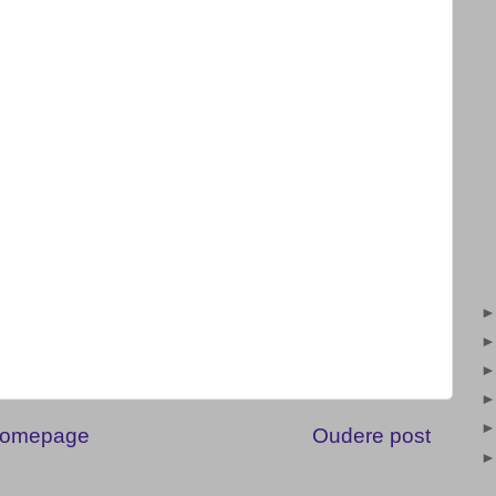
P
omepage
Oudere post