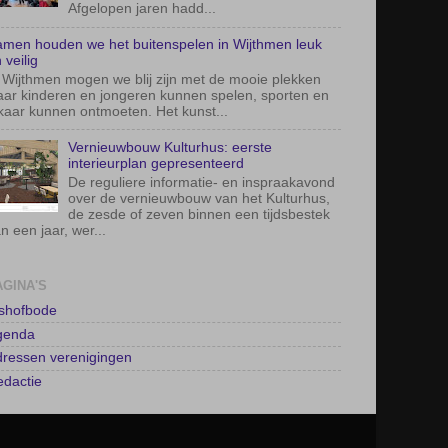
ar kinderen en jongeren kunnen spelen, sporten en
kaar kunnen ontmoeten. Het kunst...
Vernieuwbouw Kulturhus: eerste
interieurplan gepresenteerd
De reguliere informatie- en inspraakavond
over de vernieuwbouw van het Kulturhus,
de zesde of zeven binnen een tijdsbestek
n een jaar, wer...
AGINA'S
lshofbode
genda
ressen verenigingen
dactie
akt door
Blogger
.