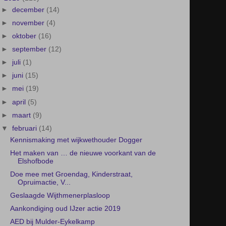
►
september
(12)
►
juli
(1)
►
juni
(15)
►
mei
(19)
►
april
(5)
►
maart
(9)
▼
februari
(14)
Kennismaking met wijkwethouder Dogger
Het maken van … de nieuwe voorkant van de
Elshofbode
Doe mee met Groendag, Kinderstraat,
Opruimactie, V...
Geslaagde Wijthmenerplasloop
Aankondiging oud IJzer actie 2019
AED bij Mulder-Eykelkamp
Foto's trekker tourclub
Dimence Eerdelaan Zwolle zet eenmalig deuren
open
Sagezo spölt dr Paul - 2019