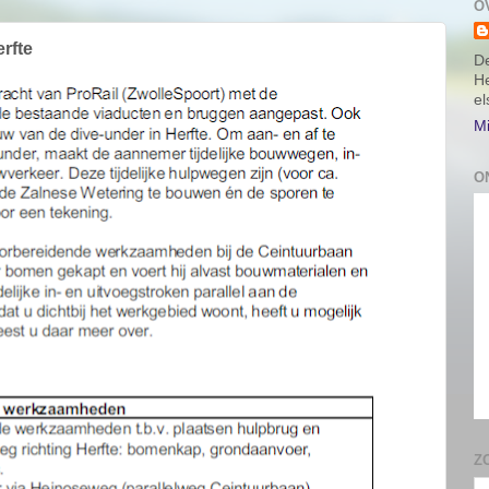
O
rfte
De
He
e
Mi
O
Z
P
E