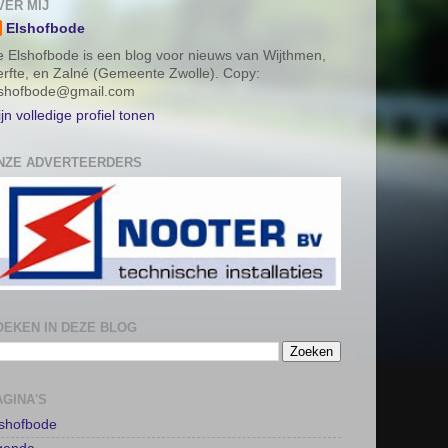
VER MIJ
Elshofbode
 Elshofbode is een blog voor nieuws van Wijthmen,
rfte, en Zalné (Gemeente Zwolle). Copy:
lshofbode@gmail.com
jn volledige profiel tonen
NZE ADVERTEERDERS
OEKEN IN DEZE BLOG
AGINA'S
lshofbode