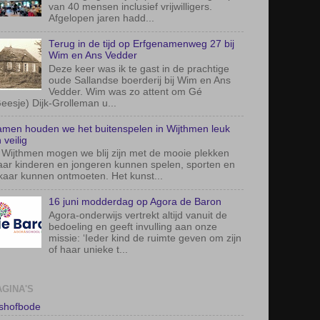
van 40 mensen inclusief vrijwilligers.
Afgelopen jaren hadd...
Terug in de tijd op Erfgenamenweg 27 bij
Wim en Ans Vedder
Deze keer was ik te gast in de prachtige
oude Sallandse boerderij bij Wim en Ans
Vedder. Wim was zo attent om Gé
eesje) Dijk-Grolleman u...
men houden we het buitenspelen in Wijthmen leuk
 veilig
 Wijthmen mogen we blij zijn met de mooie plekken
ar kinderen en jongeren kunnen spelen, sporten en
kaar kunnen ontmoeten. Het kunst...
16 juni modderdag op Agora de Baron
Agora-onderwijs vertrekt altijd vanuit de
bedoeling en geeft invulling aan onze
missie: ‘Ieder kind de ruimte geven om zijn
of haar unieke t...
AGINA'S
lshofbode