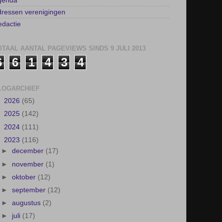
genda
ressen verenigingen
dactie
OTAAL AANTAL PAGEVIEWS SINDS 9 JULI 2013
6
6
1
4
3
4
LOGARCHIEF
►
2026
(65)
►
2025
(142)
►
2024
(111)
▼
2023
(116)
►
december
(17)
►
november
(1)
►
oktober
(12)
►
september
(12)
►
augustus
(2)
►
juli
(17)