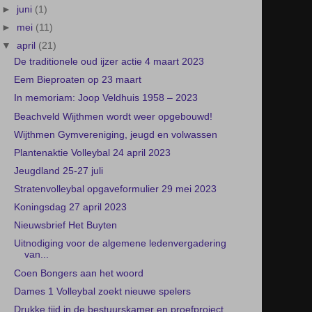
►
juni
(1)
►
mei
(11)
▼
april
(21)
De traditionele oud ijzer actie 4 maart 2023
Eem Bieproaten op 23 maart
In memoriam: Joop Veldhuis 1958 – 2023
Beachveld Wijthmen wordt weer opgebouwd!
Wijthmen Gymvereniging, jeugd en volwassen
Plantenaktie Volleybal 24 april 2023
Jeugdland 25-27 juli
Stratenvolleybal opgaveformulier 29 mei 2023
Koningsdag 27 april 2023
Nieuwsbrief Het Buyten
Uitnodiging voor de algemene ledenvergadering
van...
Coen Bongers aan het woord
Dames 1 Volleybal zoekt nieuwe spelers
Drukke tijd in de bestuurskamer en proefproject