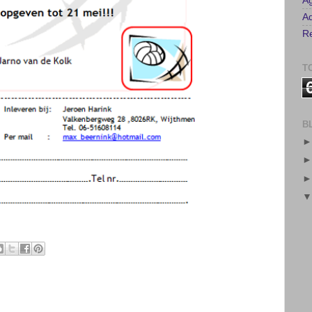
A
Ad
Re
T
B