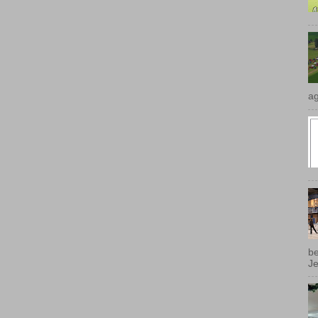
ag
be
Je