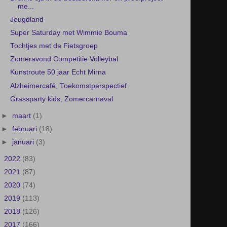
me...
Jeugdland
Super Saturday met Wimmie Bouma
Tochtjes met de Fietsgroep
Zomeravond Competitie Volleybal
Kunstroute 50 jaar Echt Mirna
Alzheimercafé, Toekomstperspectief
Grassparty kids, Zomercarnaval
►
maart
(1)
►
februari
(18)
►
januari
(3)
►
2022
(83)
►
2021
(87)
►
2020
(74)
►
2019
(113)
►
2018
(126)
►
2017
(166)