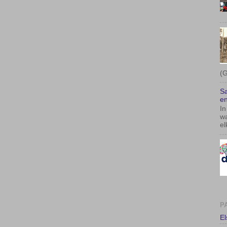
(G
Sa
en
In
wa
el
P
E