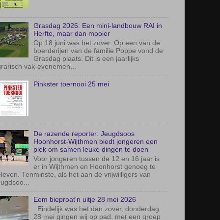
Grasdag 2026: Een mini-landbouw RAI in
Herfte, maar dan mooier
Op 18 juni was het zover. Op een van de
boerderijen van de familie Poppe vond de
Grasdag plaats. Dit is een jaarlijks
rarisch vak-evenemen...
Pinkster toernooi 25 mei
De razende reporter: Jeugdsoos
Hoonhorst-Wijthmen biedt jongeren een
plek om samen leuke dingen te doen
Voor jongeren tussen de 12 en 16 jaar is
er in Wijthmen en Hoonhorst genoeg te
leven. Tenminste, als het aan de vrijwilligers van
ugdsoo...
Eem bieproat'n uitje 28 mei 2026
Eindelijk was het dan zover, donderdag
28 mei gingen wij op pad, met een groep