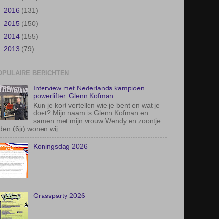
►
2016
(131)
►
2015
(150)
►
2014
(155)
►
2013
(79)
OPULAIRE BERICHTEN
Interview met Nederlands kampioen
powerliften Glenn Kofman
Kun je kort vertellen wie je bent en wat je
doet? Mijn naam is Glenn Kofman en
samen met mijn vrouw Wendy en zoontje
den (6jr) wonen wij...
Koningsdag 2026
Grassparty 2026