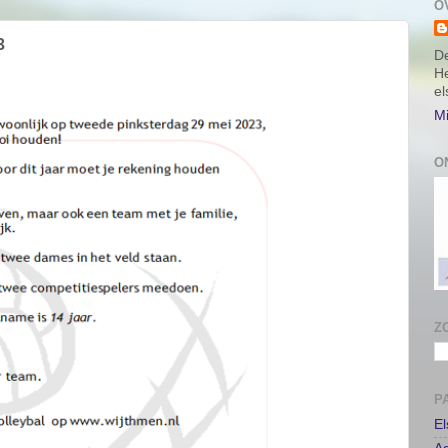
O
3
De
He
e
Mi
O
Z
P
E