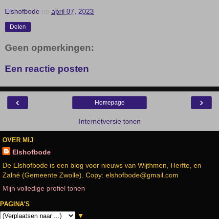
Elshofbode
op
april 07, 2023
Delen
Geen opmerkingen:
Een reactie posten
‹
›
Homepage
Internetversie tonen
OVER MIJ
Elshofbode
De Elshofbode is een blog voor nieuws van Wijthmen, Herfte, en
Zalné (Gemeente Zwolle). Copy: elshofbode@gmail.com
Mijn volledige profiel tonen
PAGINA'S
▼