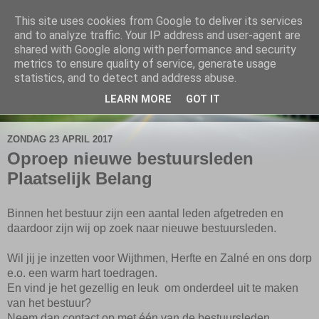
This site uses cookies from Google to deliver its services
De Elshofbode
and to analyze traffic. Your IP address and user-agent are
shared with Google along with performance and security
metrics to ensure quality of service, generate usage
Nieuws uit Wijthmen, Herfte en Zalné.
statistics, and to detect and address abuse.
LEARN MORE
GOT IT
▼
ZONDAG 23 APRIL 2017
Oproep nieuwe bestuursleden
Plaatselijk Belang
Binnen het bestuur zijn een aantal leden afgetreden en
daardoor zijn wij op zoek naar nieuwe bestuursleden.
Wil jij je inzetten voor Wijthmen, Herfte en Zalné en ons dorp
e.o. een warm hart toedragen.
En vind je het gezellig en leuk om onderdeel uit te maken
van het bestuur?
Neem dan contact op met één van de bestuursleden,