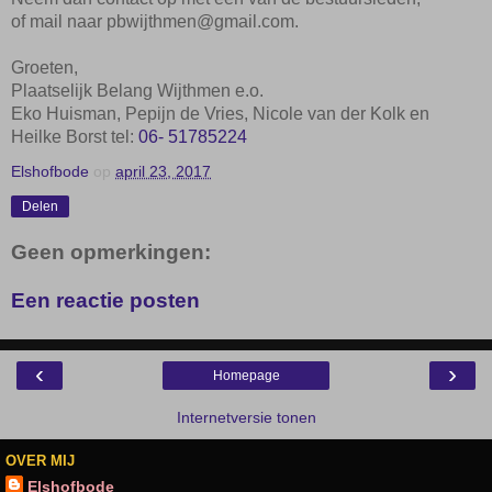
of mail naar pbwijthmen@gmail.com.
Groeten,
Plaatselijk Belang Wijthmen e.o.
Eko Huisman
, Pepijn de Vries, N
icole van der Kolk
en
Heilke Borst tel:
06- 51785224
Elshofbode
op
april 23, 2017
Delen
Geen opmerkingen:
Een reactie posten
‹
›
Homepage
Internetversie tonen
OVER MIJ
Elshofbode