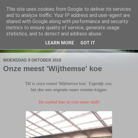
This site uses cookies from Google to deliver its services
De Elshofbode
and to analyze traffic. Your IP address and user-agent are
shared with Google along with performance and security
metrics to ensure quality of service, generate usage
Nieuws uit Wijthmen, Herfte en Zalné.
statistics, and to detect and address abuse.
LEARN MORE
GOT IT
▼
WOENSDAG 9 OKTOBER 2019
Onze meest 'Wijthemse' koe
'Dit is onze meest 'Wijthemse koe'. Eigenlijk zou
het dier een originele naam moeten krijgen.
De oorbel kan al niet meer stuk!