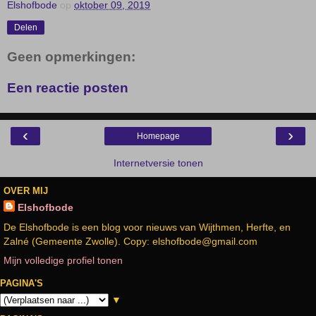
Elshofbode
op
oktober 09, 2019
Delen
Geen opmerkingen:
Een reactie posten
‹
›
Homepage
Internetversie tonen
OVER MIJ
Elshofbode
De Elshofbode is een blog voor nieuws van Wijthmen, Herfte, en
Zalné (Gemeente Zwolle). Copy: elshofbode@gmail.com
Mijn volledige profiel tonen
PAGINA'S
▼