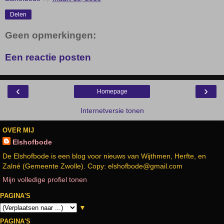
Delen
Geen opmerkingen:
Een reactie posten
‹
›
Homepage
Internetversie tonen
OVER MIJ
Elshofbode
De Elshofbode is een blog voor nieuws van Wijthmen, Herfte, en
Zalné (Gemeente Zwolle). Copy: elshofbode@gmail.com
Mijn volledige profiel tonen
PAGINA'S
▼
PAGINA'S