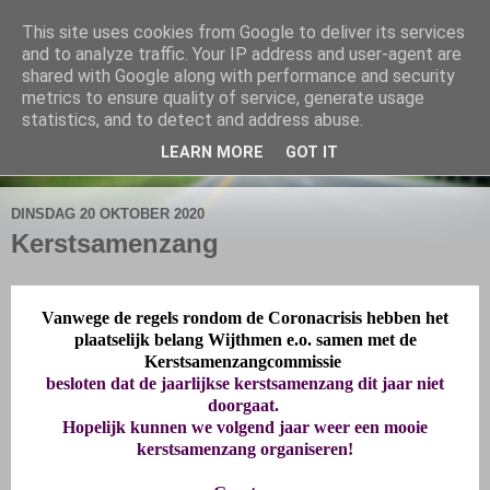
This site uses cookies from Google to deliver its services
De Elshofbode
and to analyze traffic. Your IP address and user-agent are
shared with Google along with performance and security
metrics to ensure quality of service, generate usage
Nieuws uit Wijthmen, Herfte en Zalné.
statistics, and to detect and address abuse.
LEARN MORE
GOT IT
▼
DINSDAG 20 OKTOBER 2020
Kerstsamenzang
Vanwege de regels rondom de Coronacrisis hebben het
plaatselijk belang Wijthmen e.o. samen met de
Kerstsamenzangcommissie
besloten dat de jaarlijkse kerstsamenzang
dit jaar niet
doorgaat.
Hopelijk kunnen we volgend jaar weer een mooie
kerstsamenzang organiseren!