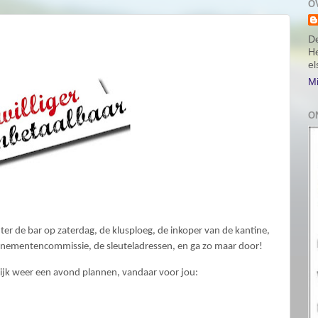
O
De
He
e
Mi
O
chter de bar op zaterdag, de klusploeg, de inkoper van de kantine,
venementencommissie, de sleuteladressen, en ga zo maar door!
ijk weer een avond plannen, vandaar voor jou: