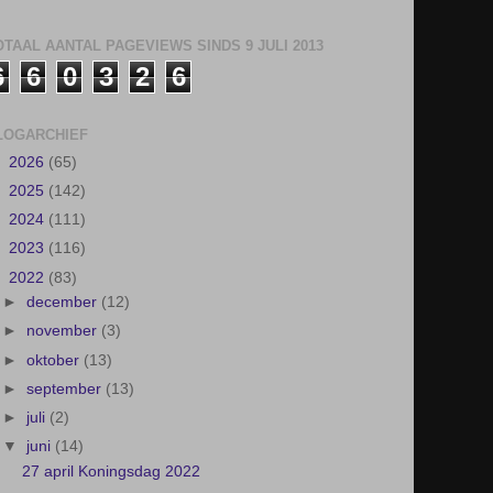
►
2023
(116)
▼
2022
(83)
►
december
(12)
►
november
(3)
►
oktober
(13)
►
september
(13)
►
juli
(2)
▼
juni
(14)
27 april Koningsdag 2022
Oud ijzer actie v.v. Wijthmen
Voetbalkamp
Kampioenschap JO19-1
Onverwachte schilderkunst aan de Herfterlaan
Henk Kok winnaar van het Klaverjassen
2021/2022
Vrijwilligersavond
Jeugdland 2022