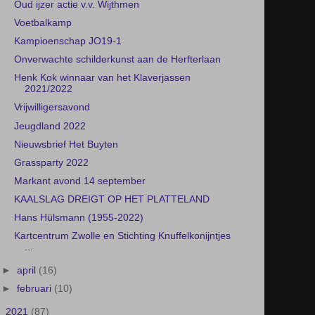
Nieuwsbrief Het Buyten
Grassparty 2022
Markant avond 14 september
KAALSLAG DREIGT OP HET PLATTELAND
Hans Hülsmann (1955-2022)
Kartcentrum Zwolle en Stichting Knuffelkonijntjes
...
►
april
(16)
►
februari
(10)
►
2021
(87)
►
2020
(74)
►
2019
(113)
►
2018
(126)
►
2017
(166)
►
2016
(131)
►
2015
(150)
►
2014
(155)