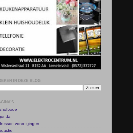
OEKEN IN DEZE BLOG
AGINA'S
lshofbode
genda
ressen verenigingen
dactie
OTAAL AANTAL PAGEVIEWS SINDS 9 JULI 2013
6
6
0
3
2
6
LOGARCHIEF
►
2026
(65)
►
2025
(142)
►
2024
(111)