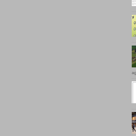
ag
be
Je
Sa
en
In