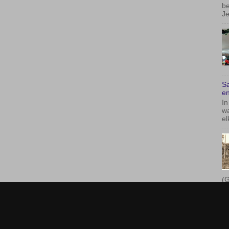
wa
el
(G
P
E
A
Ad
Re