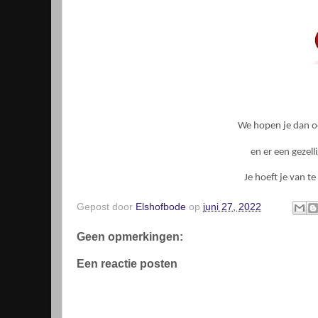
We hopen je dan 
en er een gezel
Je hoeft je van t
Gepost door
Elshofbode
op
juni 27, 2022
Geen opmerkingen:
Een reactie posten