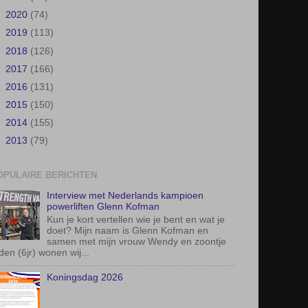
►
2013
(79)
OPULAIRE BERICHTEN
Interview met Nederlands kampioen
powerliften Glenn Kofman
Kun je kort vertellen wie je bent en wat je
doet? Mijn naam is Glenn Kofman en
samen met mijn vrouw Wendy en zoontje
den (6jr) wonen wij...
Koningsdag 2026
Grassparty 2026
Grasdag 2026: Een mini-landbouw RAI in
Herfte, maar dan mooier
Op 18 juni was het zover. Op een van de