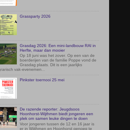
boerderijen van de familie Poppe vond de
Grasdag plaats. Dit is een jaarlijks
rarisch vak-evenemen...
Pinkster toernooi 25 mei
De razende reporter: Jeugdsoos
Hoonhorst-Wijthmen biedt jongeren een
plek om samen leuke dingen te doen
Voor jongeren tussen de 12 en 16 jaar is
er in Wijthmen en Hoonhorst genoeg te
leven. Tenminste, als het aan de vrijwilligers van
ugdsoo...
Eem bieproat'n uitje 28 mei 2026
Eindelijk was het dan zover, donderdag
28 mei gingen wij op pad, met een groep
van 40 mensen inclusief vrijwilligers.
Afgelopen jaren hadd...
men houden we het buitenspelen in Wijthmen leuk
 veilig
 Wijthmen mogen we blij zijn met de mooie plekken