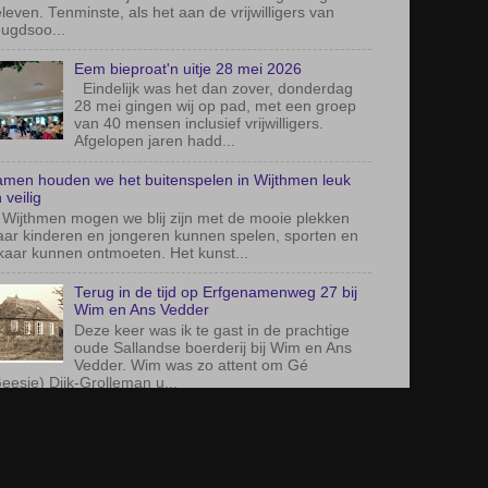
ar kinderen en jongeren kunnen spelen, sporten en
kaar kunnen ontmoeten. Het kunst...
Terug in de tijd op Erfgenamenweg 27 bij
Wim en Ans Vedder
Deze keer was ik te gast in de prachtige
oude Sallandse boerderij bij Wim en Ans
Vedder. Wim was zo attent om Gé
eesje) Dijk-Grolleman u...
16 juni modderdag op Agora de Baron
Agora-onderwijs vertrekt altijd vanuit de
bedoeling en geeft invulling aan onze
missie: ‘Ieder kind de ruimte geven om zijn
of haar unieke t...
AGINA'S
lshofbode
genda
ressen verenigingen
dactie