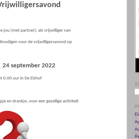
Vrijwilligersavond
Z
e jou (met partner), als vrijwilliger van
uitnodigen voor de vrijwilligersavond op
P
E
A
24 september 2022
Ad
Re
t 0.00 uur in De Elshof
T
je en drankje, voor een gezellige activiteit
B