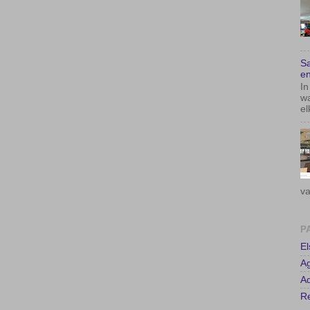
Sa
en
In
wa
el
va
P
E
A
Ad
Re