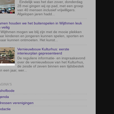
Eindelijk was het dan zover, donderdag
28 mei gingen wij op pad, met een groep
van 40 mensen inclusief vrijwilligers.
Afgelopen jaren hadd...
men houden we het buitenspelen in Wijthmen leuk
 veilig
 Wijthmen mogen we blij zijn met de mooie plekken
ar kinderen en jongeren kunnen spelen, sporten en
kaar kunnen ontmoeten. Het kunst...
Vernieuwbouw Kulturhus: eerste
interieurplan gepresenteerd
De reguliere informatie- en inspraakavond
over de vernieuwbouw van het Kulturhus,
de zesde of zeven binnen een tijdsbestek
n een jaar, wer...
AGINA'S
lshofbode
genda
ressen verenigingen
dactie