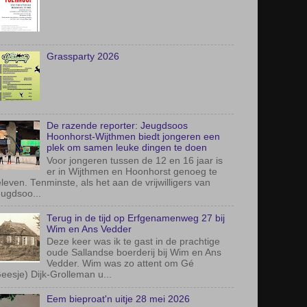
Grassparty 2026
De razende reporter: Jeugdsoos
Hoonhorst-Wijthmen biedt jongeren een
plek om samen leuke dingen te doen
Voor jongeren tussen de 12 en 16 jaar is
er in Wijthmen en Hoonhorst genoeg te
leven. Tenminste, als het aan de vrijwilligers van
ugdsoo...
Terug in de tijd op Erfgenamenweg 27 bij
Wim en Ans Vedder
Deze keer was ik te gast in de prachtige
oude Sallandse boerderij bij Wim en Ans
Vedder. Wim was zo attent om Gé
eesje) Dijk-Grolleman u...
Eem bieproat'n uitje 28 mei 2026