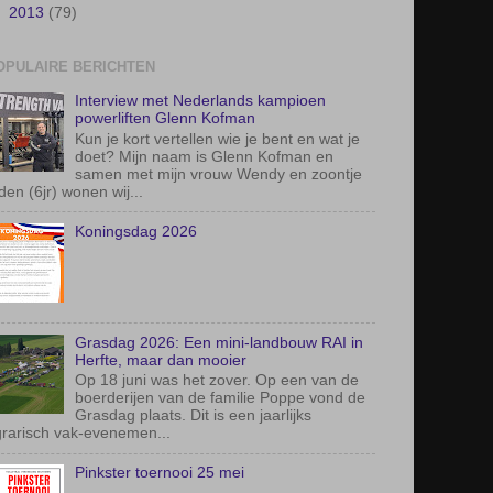
►
2013
(79)
OPULAIRE BERICHTEN
Interview met Nederlands kampioen
powerliften Glenn Kofman
Kun je kort vertellen wie je bent en wat je
doet? Mijn naam is Glenn Kofman en
samen met mijn vrouw Wendy en zoontje
den (6jr) wonen wij...
Koningsdag 2026
Grasdag 2026: Een mini-landbouw RAI in
Herfte, maar dan mooier
Op 18 juni was het zover. Op een van de
boerderijen van de familie Poppe vond de
Grasdag plaats. Dit is een jaarlijks
rarisch vak-evenemen...
Pinkster toernooi 25 mei