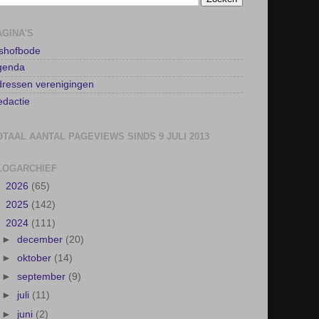
AGINA'S
lshofbode
genda
ressen verenigingen
dactie
OTAAL AANTAL PAGEVIEWS SINDS 9 JULI 2013
LOGARCHIEF
►
2026
(65)
►
2025
(142)
▼
2024
(111)
►
december
(20)
►
oktober
(14)
►
september
(9)
►
juli
(11)
►
juni
(2)