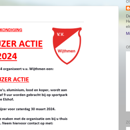
O
De
He
e
Mi
O
Z