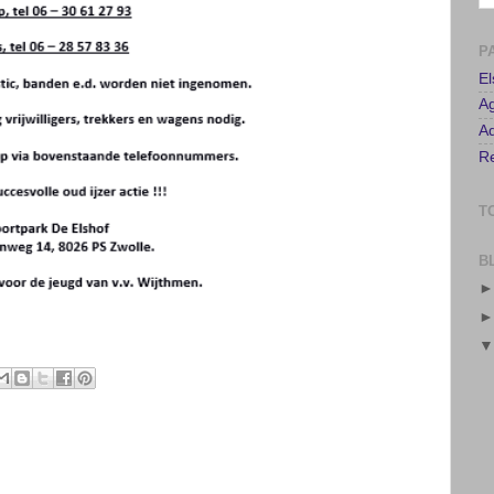
P
E
A
Ad
Re
T
B