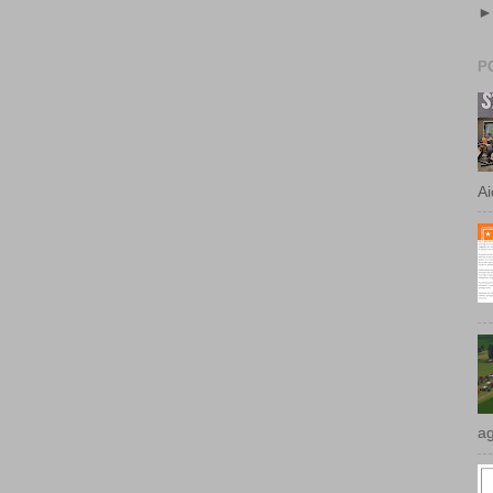
P
Ai
ag