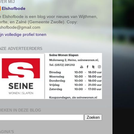
VER MIJ
Elshofbode
 Elshofbode is een blog voor nieuws van Wijthmen,
rfte, en Zalné (Gemeente Zwolle). Copy:
lshofbode@gmail.com
jn volledige profiel tonen
NZE ADVERTEERDERS
OEKEN IN DEZE BLOG
AGINA'S