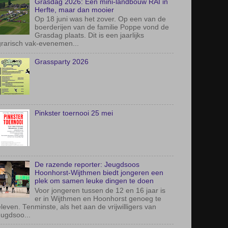
Grasdag 2026: Een mini-landbouw RAI in
Herfte, maar dan mooier
Op 18 juni was het zover. Op een van de
boerderijen van de familie Poppe vond de
Grasdag plaats. Dit is een jaarlijks
rarisch vak-evenemen...
Grassparty 2026
Pinkster toernooi 25 mei
De razende reporter: Jeugdsoos
Hoonhorst-Wijthmen biedt jongeren een
plek om samen leuke dingen te doen
Voor jongeren tussen de 12 en 16 jaar is
er in Wijthmen en Hoonhorst genoeg te
leven. Tenminste, als het aan de vrijwilligers van
ugdsoo...