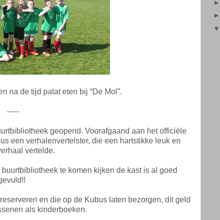
n na de tijd patat eten bij “De Mol”.
-----
rtbibliotheek geopend. Voorafgaand aan het officiële
s een verhalenvertelster, die een hartstikke leuk en
erhaal vertelde.
buurtbibliotheek te komen kijken de kast is al goed
gevuld!!
reserveren en die op de Kubus laten bezorgen, dit geld
ssenen als kinderboeken.