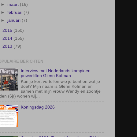
►
maart
(16)
►
februari
(7)
►
januari
(7)
►
2015
(150)
►
2014
(155)
►
2013
(79)
OPULAIRE BERICHTEN
Interview met Nederlands kampioen
powerliften Glenn Kofman
Kun je kort vertellen wie je bent en wat je
doet? Mijn naam is Glenn Kofman en
samen met mijn vrouw Wendy en zoontje
den (6jr) wonen wij...
Koningsdag 2026