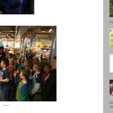
ag
be
-----
Je