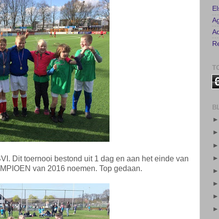
E
A
Ad
Re
T
B
VI. Dit toernooi bestond uit 1 dag en aan het einde van
KAMPIOEN van 2016 noemen. Top gedaan.