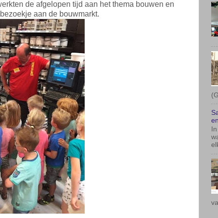
werkten de afgelopen tijd aan het thema bouwen en
 bezoekje aan de bouwmarkt.
(G
Sa
en
In
wa
el
va