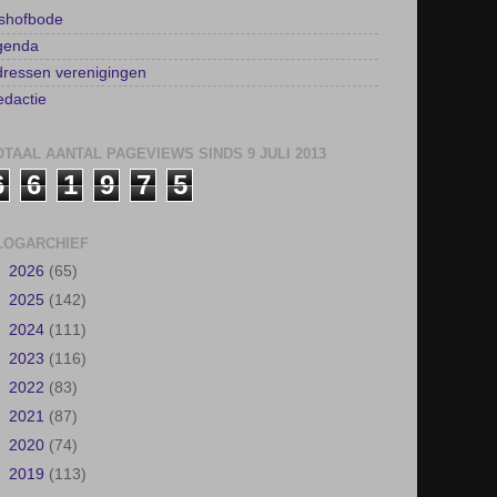
lshofbode
genda
ressen verenigingen
dactie
OTAAL AANTAL PAGEVIEWS SINDS 9 JULI 2013
6
6
1
9
7
5
LOGARCHIEF
►
2026
(65)
►
2025
(142)
►
2024
(111)
►
2023
(116)
►
2022
(83)
►
2021
(87)
►
2020
(74)
►
2019
(113)