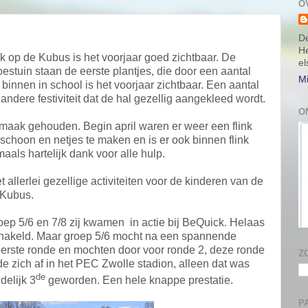
O
De
He
ok op de Kubus is het voorjaar goed zichtbaar. De
e
estuin staan de eerste plantjes, die door een aantal
Mi
innen in school is het voorjaar zichtbaar. Een aantal
 andere festiviteit dat de hal gezellig aangekleed wordt.
O
maak gehouden. Begin april waren er weer een flink
schoon en netjes te maken en is er ook binnen flink
ls hartelijk dank voor alle hulp.
t allerlei gezellige activiteiten voor de kinderen van de
Kubus.
oep 5/6 en 7/8 zij kwamen
in actie bij BeQuick. Helaas
chakeld. Maar groep 5/6 mocht na een spannende
erste ronde en mochten door voor ronde 2, deze ronde
Z
e zich af in het PEC Zwolle stadion, alleen dat was
de
delijk 3
geworden. Een hele knappe prestatie.
P