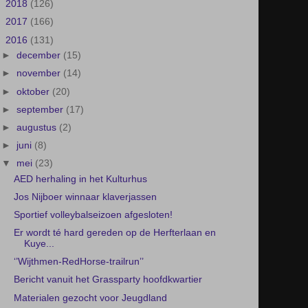
►
2018
(126)
►
2017
(166)
▼
2016
(131)
►
december
(15)
►
november
(14)
►
oktober
(20)
►
september
(17)
►
augustus
(2)
►
juni
(8)
▼
mei
(23)
AED herhaling in het Kulturhus
Jos Nijboer winnaar klaverjassen
Sportief volleybalseizoen afgesloten!
Er wordt té hard gereden op de Herfterlaan en
Kuye...
‘’Wijthmen-RedHorse-trailrun’’
Bericht vanuit het Grassparty hoofdkwartier
Materialen gezocht voor Jeugdland