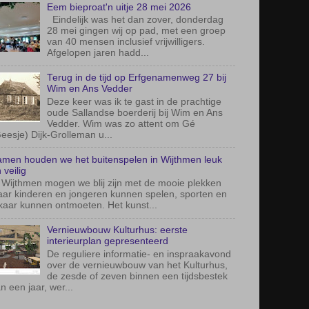
Eem bieproat'n uitje 28 mei 2026
Eindelijk was het dan zover, donderdag
28 mei gingen wij op pad, met een groep
van 40 mensen inclusief vrijwilligers.
Afgelopen jaren hadd...
Terug in de tijd op Erfgenamenweg 27 bij
Wim en Ans Vedder
Deze keer was ik te gast in de prachtige
oude Sallandse boerderij bij Wim en Ans
Vedder. Wim was zo attent om Gé
eesje) Dijk-Grolleman u...
men houden we het buitenspelen in Wijthmen leuk
 veilig
 Wijthmen mogen we blij zijn met de mooie plekken
ar kinderen en jongeren kunnen spelen, sporten en
kaar kunnen ontmoeten. Het kunst...
Vernieuwbouw Kulturhus: eerste
interieurplan gepresenteerd
De reguliere informatie- en inspraakavond
over de vernieuwbouw van het Kulturhus,
de zesde of zeven binnen een tijdsbestek
n een jaar, wer...